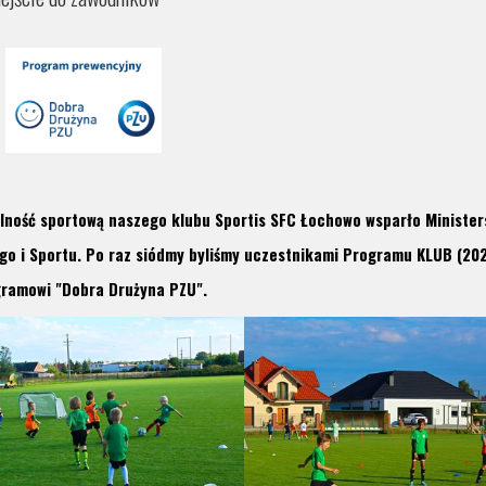
alność sportową naszego klubu Sportis SFC Łochowo wsparło Minister
o i Sportu. Po raz siódmy byliśmy uczestnikami Programu KLUB (202
ogramowi "Dobra Drużyna PZU".