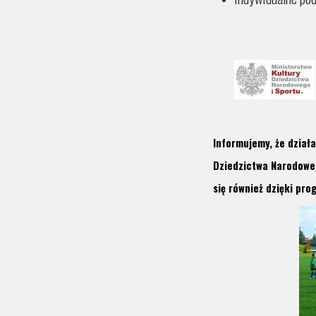
Informujemy, że dział
Dziedzictwa Narodoweg
się również dzięki pr