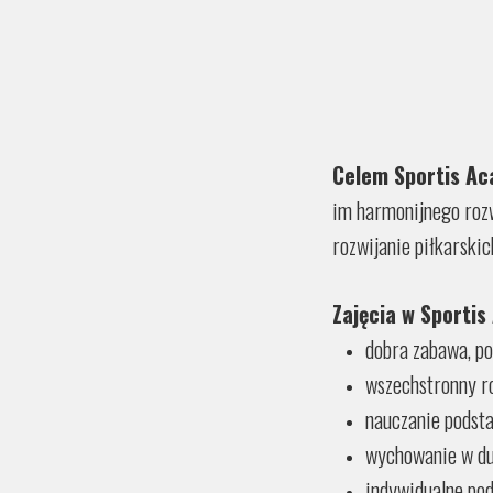
Celem Sportis A
im harmonijnego roz
rozwijanie piłkarskic
Zajęcia w Sporti
dobra zabawa, po
wszechstronny ro
nauczanie podsta
wychowanie w duc
indywidualne po