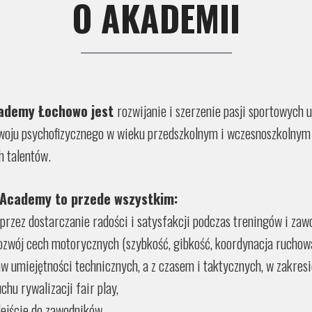
O AKADEMII
cademy Łochowo jest
rozwijanie i szerzenie pasji sportowych u
woju psychofizycznego w wieku przedszkolnym i wczesnoszkolnym
h talentów.
s Academy to przede wszystkim:
przez dostarczanie radości i satysfakcji podczas treningów i za
zwój cech motorycznych (szybkość, gibkość, koordynacja ruchowa
w umiejętności technicznych, a z czasem i taktycznych, w zakresie
hu rywalizacji fair play,
dejście do zawodników