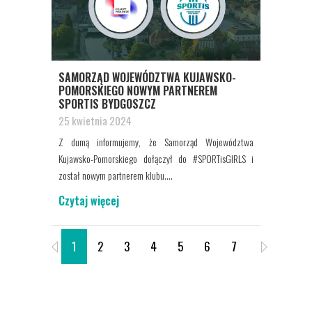
SAMORZĄD WOJEWÓDZTWA KUJAWSKO-
POMORSKIEGO NOWYM PARTNEREM
SPORTIS BYDGOSZCZ
25 kwietnia 2024
Z dumą informujemy, że Samorząd Województwa
Kujawsko-Pomorskiego dołączył do #SPORTisGIRLS i
został nowym partnerem klubu....
Czytaj więcej
1
2
3
4
5
6
7
8
9