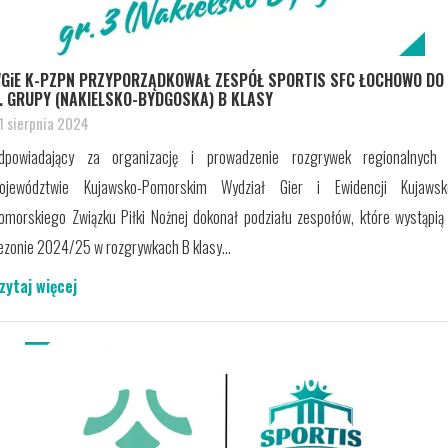
GiE K-PZPN PRZYPORZĄDKOWAŁ ZESPÓŁ SPORTIS SFC ŁOCHOWO DO
. GRUPY (NAKIELSKO-BYDGOSKA) B KLASY
1 sierpnia 2024
dpowiadający za organizację i prowadzenie rozgrywek regionalnych
ojewództwie Kujawsko-Pomorskim Wydział Gier i Ewidencji Kujawsk
omorskiego Związku Piłki Nożnej dokonał podziału zespołów, które wystąpią
ezonie 2024/25 w rozgrywkach B klasy...
zytaj więcej