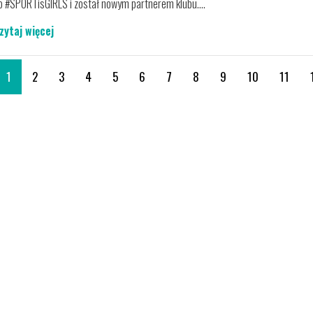
o #SPORTisGIRLS i został nowym partnerem klubu....
zytaj więcej
1
2
3
4
5
6
7
8
9
10
11
01. NAJNOWSZE INFORMACJE
02. KONTAKT
TELEFON:
5
all Club
WGiE K-PZPN
założony
PRZYPORZĄDKOWAŁ
a klubu
ZESPÓŁ SPORTIS SFC
goszczy.
E-MAIL:
B
ŁOCHOWO DO 3. GRUPY