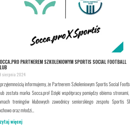
OCCA.PRO PARTNEREM SZKOLENIOWYM SPORTIS SOCIAL FOOTBALL
LUB
9 sierpnia 2024
 przyjemnością informujemy, że Partnerem Szkoleniowym Sportis Social Footba
lub została marka Socca.pro! Dzięki współpracy pomiędzy obiema stronami,
amach treningów klubowych zawodnicy seniorskiego zespołu Sportis S
ochowo oraz młodzi...
zytaj więcej