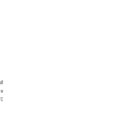
ll
 w
FC