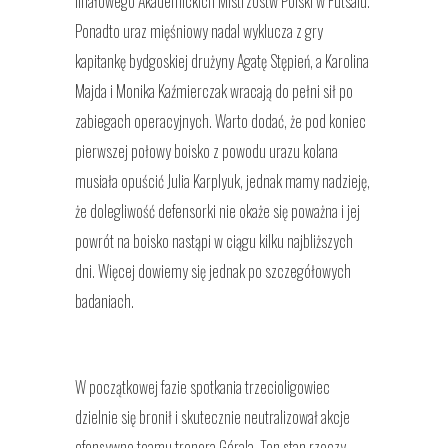
finałowego Akademickich Mistrzostw Polski w Futsalu.
Ponadto uraz mięśniowy nadal wyklucza z gry
kapitankę bydgoskiej drużyny Agatę Stępień, a Karolina
Majda i Monika Kaźmierczak wracają do pełni sił po
zabiegach operacyjnych. Warto dodać, że pod koniec
pierwszej połowy boisko z powodu urazu kolana
musiała opuścić Julia Karplyuk, jednak mamy nadzieję,
że dolegliwość defensorki nie okaże się poważna i jej
powrót na boisko nastąpi w ciągu kilku najbliższych
dni. Więcej dowiemy się jednak po szczegółowych
badaniach.
W początkowej fazie spotkania trzecioligowiec
dzielnie się bronił i skutecznie neutralizował akcje
ofensywne teamu trenera Górala. Ten stan rzeczy