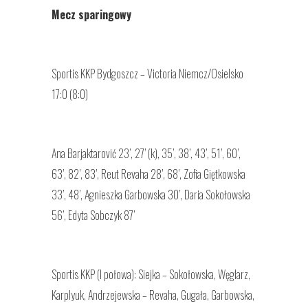
Mecz sparingowy
Sportis KKP Bydgoszcz – Victoria Niemcz/Osielsko
17:0 (8:0)
Ana Barjaktarović 23’, 27’ (k), 35’, 38’, 43’, 51’, 60’,
63’, 82’, 83’, Reut Revaha 28’, 68’, Zofia Giętkowska
33’, 48’, Agnieszka Garbowska 30’, Daria Sokołowska
56’, Edyta Sobczyk 87’
Sportis KKP (I połowa): Siejka – Sokołowska, Węglarz,
Karplyuk, Andrzejewska – Revaha, Gugała, Garbowska,