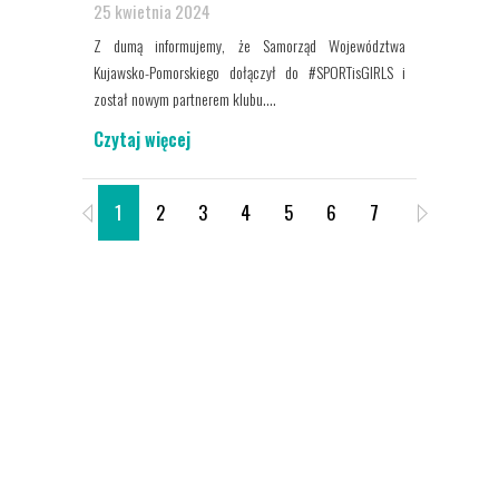
25 kwietnia 2024
Z dumą informujemy, że Samorząd Województwa
Kujawsko-Pomorskiego dołączył do #SPORTisGIRLS i
został nowym partnerem klubu....
Czytaj więcej
1
2
3
4
5
6
7
8
9
O SPORTIS SFC