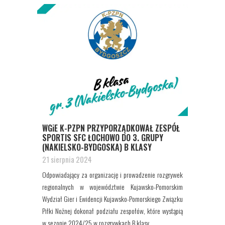
WGiE K-PZPN PRZYPORZĄDKOWAŁ ZESPÓŁ
SPORTIS SFC ŁOCHOWO DO 3. GRUPY
(NAKIELSKO-BYDGOSKA) B KLASY
21 sierpnia 2024
Odpowiadający za organizację i prowadzenie rozgrywek
regionalnych w województwie Kujawsko-Pomorskim
Wydział Gier i Ewidencji Kujawsko-Pomorskiego Związku
Piłki Nożnej dokonał podziału zespołów, które wystąpią
w sezonie 2024/25 w rozgrywkach B klasy...