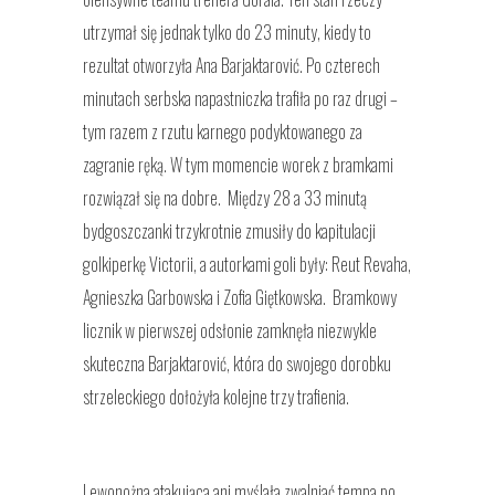
utrzymał się jednak tylko do 23 minuty, kiedy to
rezultat otworzyła Ana Barjaktarović. Po czterech
minutach serbska napastniczka trafiła po raz drugi –
tym razem z rzutu karnego podyktowanego za
zagranie ręką. W tym momencie worek z bramkami
rozwiązał się na dobre. Między 28 a 33 minutą
bydgoszczanki trzykrotnie zmusiły do kapitulacji
golkiperkę Victorii, a autorkami goli były: Reut Revaha,
Agnieszka Garbowska i Zofia Giętkowska. Bramkowy
licznik w pierwszej odsłonie zamknęła niezwykle
skuteczna Barjaktarović, która do swojego dorobku
strzeleckiego dołożyła kolejne trzy trafienia.
Lewonożna atakująca ani myślała zwalniać tempa po