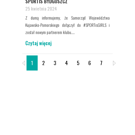
SPORTIS BYDGOSZCZ
25 kwietnia 2024
Z dumą informujemy, że Samorząd Województwa
Kujawsko-Pomorskiego dołączył do #SPORTisGIRLS i
został nowym partnerem klubu....
Czytaj więcej
1
2
3
4
5
6
7
8
9