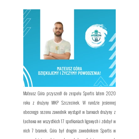
Mateusz Góra
przyszedł do zespołu Sportis latem 2020
roku z drużyny MKP Szczecinek
.
W rundzie jesiennej
obecnego sezonu zawodnik wystąpił w barwach drużyny z
Łochowa w
e wszystkich
1
7
spotkaniach ligowych i zdobył w
nich
7
bram
ek
.
Góra był drugim zawodnikiem Sportis w