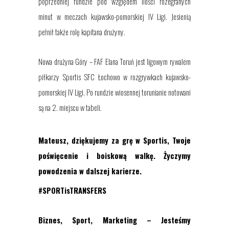
poprzedniej rundzie pod względem ilości rozegranych
minut w meczach kujawsko-pomorskiej IV Ligi. Jesienią
pełnił także rolę kapitana drużyny.
Nowa drużyna Góry – FAF Elana Toruń jest ligowym rywalem
piłkarzy Sportis SFC Łochowo w rozgrywkach kujawsko-
pomorskiej IV Ligi. Po rundzie wiosennej torunianie notowani
są na 2. miejscu w tabeli.
Mateusz
, dziękujemy za grę w Sportis, Twoje
poświęcenie i boiskową walkę. Życzymy
powodzenia w dalszej karierze.
#SPORTisTRANSFERS
Biznes, Sport, Marketing – Jesteśmy