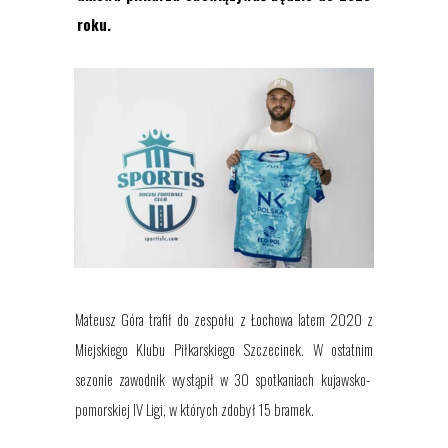
roku
.
Mateusz Góra
trafił do zespołu z
Łochowa
latem 2020 z
Miejskiego Klubu Piłkarskiego Szczecinek
.
W ostatnim
sezonie
zawodnik wystąpił
w 30
spotkaniach
kujawsko-
pomorskiej
IV Ligi
, w których zdobył
15
bram
ek
.