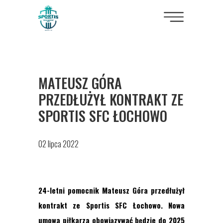
MATEUSZ GÓRA
PRZEDŁUŻYŁ KONTRAKT ZE
SPORTIS SFC ŁOCHOWO
02 lipca 2022
2
4
-letni
pomocnik
Mateusz Góra
przedłużył
kontrakt ze Sportis
SFC Łochowo
. Nowa
umowa piłkar
za
obowiązywać będzie
do 2025