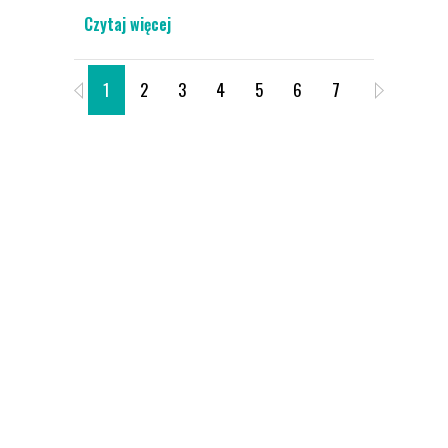
Czytaj więcej
1
2
3
4
5
6
7
8
9
O SPORTIS SFC
Sportis Social Football Club to klub
piłkarski założony 2018 roku. Siedziba
klubu znajduje się w Bydgoszczy. Jest to
innowacyjny projekt piłkarski oparty na
dążeniu do promocji sportu.