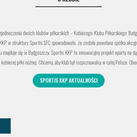
zjednoczenia dwóch klubów piłkarskich – Kobiecego Klubu Piłkarskiego Bydg
 KKP w struktury Sportis SFC spowodowało, że została powołana spółka akcy
u znajduje się w Bydgoszczy. Sportis KKP to innowacyjny projekt oparty na dą
 kobiecej piłki nożnej. Chcemy, aby klub był rozpoznawalny w całej Polsce. Ob
SPORTIS KKP AKTUALNOŚCI