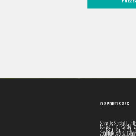
PREZE
O SPORTIS SFC
Sportis Social Footb
to klub piłkarski 
2018 roku. Siedzib
znajduje się w Byd