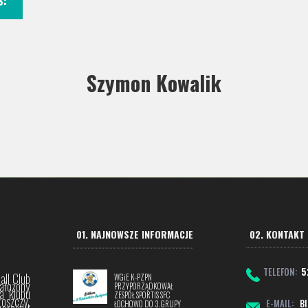
S:
Szymon Kowalik
01. NAJNOWSZE INFORMACJE
02. KONTAKT
TELEFON:
5
all Club
WGiE K-PZPN
założony
PRZYPORZĄDKOWAŁ
a klubu
ZESPÓŁ SPORTIS SFC
goszczy.
E-MAIL:
B
ŁOCHOWO DO 3. GRUPY