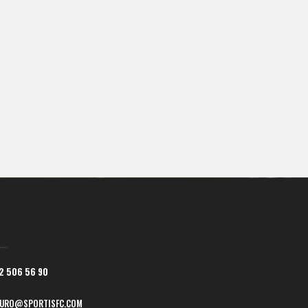
2 506 56 90
IURO@SPORTISFC.COM