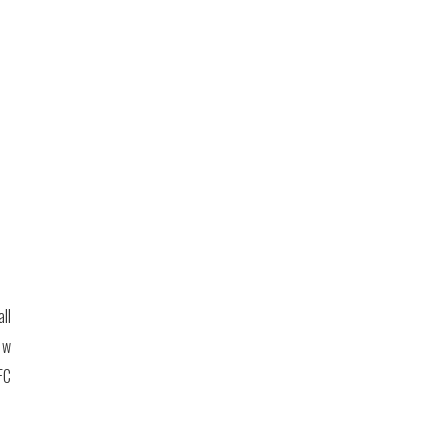
ll
 w
FC