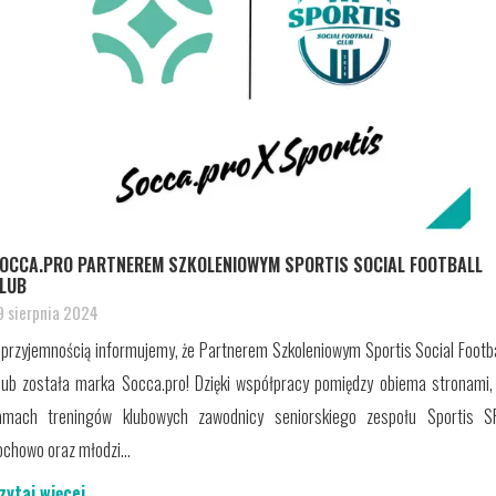
OCCA.PRO PARTNEREM SZKOLENIOWYM SPORTIS SOCIAL FOOTBALL
LUB
9 sierpnia 2024
 przyjemnością informujemy, że Partnerem Szkoleniowym Sportis Social Footba
lub została marka Socca.pro! Dzięki współpracy pomiędzy obiema stronami,
amach treningów klubowych zawodnicy seniorskiego zespołu Sportis S
ochowo oraz młodzi...
zytaj więcej