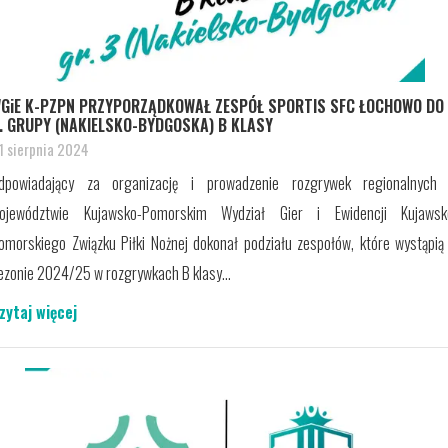
GiE K-PZPN PRZYPORZĄDKOWAŁ ZESPÓŁ SPORTIS SFC ŁOCHOWO DO
. GRUPY (NAKIELSKO-BYDGOSKA) B KLASY
1 sierpnia 2024
dpowiadający za organizację i prowadzenie rozgrywek regionalnych
ojewództwie Kujawsko-Pomorskim Wydział Gier i Ewidencji Kujawsk
omorskiego Związku Piłki Nożnej dokonał podziału zespołów, które wystąpią
ezonie 2024/25 w rozgrywkach B klasy...
zytaj więcej