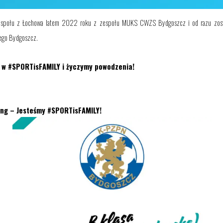
o zespołu z Łochowa latem 2022 roku z zespołu MUKS CWZS Bydgoszcz i od razu zos
ego Bydgoszcz.
 w #SPORTisFAMILY i życzymy powodzenia!
ing – Jesteśmy #SPORTisFAMILY!