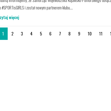
 dumą informujemy, że Samorząd Województwa Kujawsko-Pomorskiego dołącz
o #SPORTisGIRLS i został nowym partnerem klubu....
zytaj więcej
1
2
3
4
5
6
7
8
9
10
11
01. NAJNOWSZE INFORMACJE
02. KONTAKT
TELEFON:
5
all Club
WGiE K-PZPN
założony
PRZYPORZĄDKOWAŁ
a klubu
ZESPÓŁ SPORTIS SFC
goszczy.
E-MAIL:
B
ŁOCHOWO DO 3. GRUPY