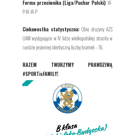
Forma przeciwnika (Liga/Puchar Polski)
: W-
P-W-W-P
Ciekawostka statystyczna:
Obie drużyny AZS
UAM występujące w IV lidze wielkopolskiej straciły w
rundzie jesiennej identyczną liczbę bramek – 16.
RAZEM TWORZYMY PRAWDZIWĄ
#SPORTisFAMILY!