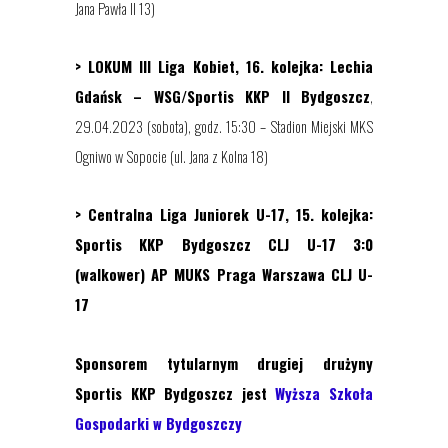
Jana Pawła II 13)
>
LOKUM III Liga Kobiet
, 1
6
. kolejka:
Lechia
Gdańsk
– WSG/
Sportis KKP II Bydgoszcz
,
29.04.2023 (sobota), godz. 15:30 – Stadion Miejski MKS
Ogniwo w Sopocie (ul. Jana z Kolna 18)
>
Centralna Liga Juniorek U-17
, 1
5
. kolejka:
Sportis KKP Bydgoszcz
CLJ U-17
3:0
(walkower)
AP
MUKS Praga Warszawa
CLJ U-
17
Sponsorem tytularnym drugiej drużyny
Sportis KKP Bydgoszcz jest
Wyższa Szkoła
Gospodarki w Bydgoszczy