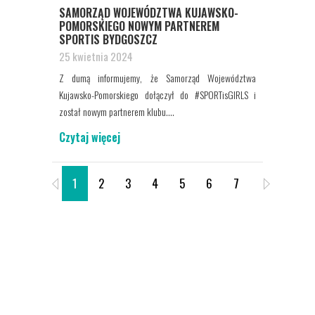
SAMORZĄD WOJEWÓDZTWA KUJAWSKO-
POMORSKIEGO NOWYM PARTNEREM
SPORTIS BYDGOSZCZ
25 kwietnia 2024
Z dumą informujemy, że Samorząd Województwa
Kujawsko-Pomorskiego dołączył do #SPORTisGIRLS i
został nowym partnerem klubu....
Czytaj więcej
1
2
3
4
5
6
7
8
9