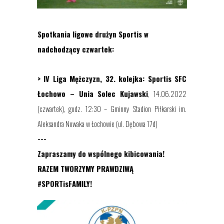
Spotkania ligowe drużyn Sportis w
nadchodzący
czwartek:
> IV Liga Mężczyzn, 3
2
. kolejka: Sportis SFC
Łochowo –
Unia Solec Kujawski
, 1
4
.06.2022
(
cz
w
artek
), godz. 1
2
:
3
0 –
Gminny Stadion Piłkarski im.
Aleksandra Nowaka w Łochowie (ul. Dębowa 17d)
---
Zapraszamy do wspólnego kibicowania!
RAZEM TWORZYMY PRAWDZIWĄ
#SPORTisFAMILY!