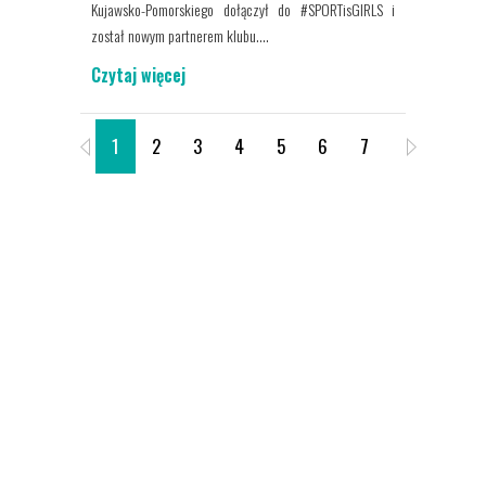
Kujawsko-Pomorskiego dołączył do #SPORTisGIRLS i
został nowym partnerem klubu....
Czytaj więcej
1
2
3
4
5
6
7
8
9
O SPORTIS SFC
Sportis Social Football Club to klub
piłkarski założony 2018 roku. Siedziba
klubu znajduje się w Bydgoszczy. Jest to