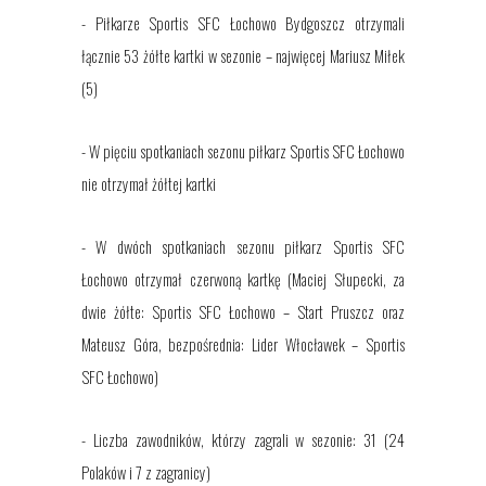
- Piłkarze Sportis SFC Łochowo Bydgoszcz otrzymali
łącznie 53 żółte kartki w sezonie – najwięcej Mariusz Miłek
(5)
- W pięciu spotkaniach sezonu piłkarz Sportis SFC Łochowo
nie otrzymał żółtej kartki
- W dwóch spotkaniach sezonu piłkarz Sportis SFC
Łochowo otrzymał czerwoną kartkę (Maciej Słupecki, za
dwie żółte: Sportis SFC Łochowo – Start Pruszcz oraz
Mateusz Góra, bezpośrednia: Lider Włocławek – Sportis
SFC Łochowo)
- Liczba zawodników, którzy zagrali w sezonie: 31 (24
Polaków i 7 z zagranicy)