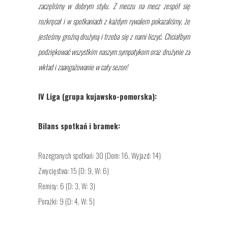
zaczęliśmy w dobrym stylu. Z meczu na mecz zespół się
rozkręcał i w spotkaniach z każdym rywalem pokazaliśmy, że
jesteśmy groźną drużyną i trzeba się z nami liczyć. Chciałbym
podziękować wszystkim naszym sympatykom oraz drużynie za
wkład i zaangażowanie w cały sezon!
IV Liga (grupa kujawsko-pomorska):
Bilans spotkań i bramek:
Rozegranych spotkań: 30 (Dom: 16, Wyjazd: 14)
Zwycięstwa: 15 (D: 9, W: 6)
Remisy: 6 (D: 3, W: 3)
Porażki: 9 (D: 4, W: 5)