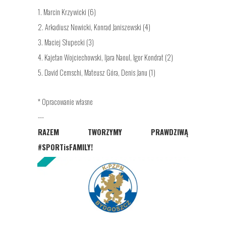
1. Marcin Krzywicki (6)
2. Arkadiusz Nowicki, Konrad Janiszewski (4)
3. Maciej Słupecki (3)
4. Kajetan Wojciechowski, Ijara Naoul, Igor Kondrat (2)
5. David Cemschi, Mateusz Góra, Denis Janu (1)
* Opracowanie własne
---
RAZEM TWORZYMY PRAWDZIWĄ
#SPORTisFAMILY!