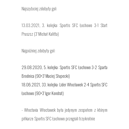
Najszybciej zdobyty gol:
13.03.2021, 3. kolejka: Sportis SFC Łochowo 3-1 Start
Pruszcz (3' Michał Kalitta)
Najpóźniej zdobyty gol:
29.08.2020, 5. kolejka: Sportis SFC Łochowo 3-2 Sparta
Brodnica (90+3' Maciej Słupecki)
18.06.2021, 33. kolejka: Lider Włocławek 2-4 Sportis SFC
Łochowo (90+3' Igor Kondrat)
- Włocłavia Włocławek była jedynym zespołem z którym
piłkarze Sportis SFC Łochowo przegrali trzykrotnie