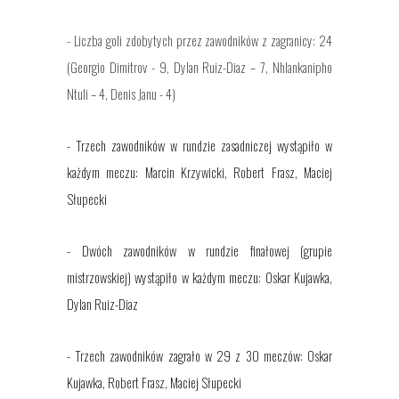
- Liczba goli zdobytych przez zawodników z zagranicy: 24
(Georgio Dimitrov - 9, Dylan Ruiz-Diaz – 7, Nhlankanipho
Ntuli – 4, Denis Janu - 4)
- Trzech zawodników w rundzie zasadniczej wystąpiło w
każdym meczu: Marcin Krzywicki, Robert Frasz, Maciej
Słupecki
- Dwóch zawodników w rundzie finałowej (grupie
mistrzowskiej) wystąpiło w każdym meczu: Oskar Kujawka,
Dylan Ruiz-Diaz
- Trzech zawodników zagrało w 29 z 30 meczów: Oskar
Kujawka, Robert Frasz, Maciej Słupecki