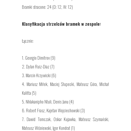
Bramki stracone: 24 (D: 12, W: 12)
Klasyfikacja strzelców bramek w zespole:
Łącznie:
1. Georgio Dimitrov (9)
2. Dylan Ruiz-Diaz (7)
3. Marcin Krzywicki (6)
4. Mariusz Miłek, Maciej Słupecki, Mateusz Góra, Michał
Kalitta (5)
5. Nhlakanipho Ntuli, Denis Janu (4)
6. Robert Frasz, Kajetan Wojciechowski (3)
7. Dawid Tomczak, Oskar Kujawka, Mateusz Szymański,
Mateusz Wiśniewski, Igor Kondrat (1)