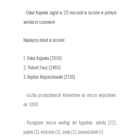
- Oskar Kujawka zagrał w 29 meczach w sezonie w pełnym
wymiarze czasowym
Najwięcej minut w sezonie:
1. Oskar Kujawka (2610)
2. Robert Frasz (2465)
3. Kajetan Wojciechowski (2138)
- Liczba przejechanych kilometrów na mecze wyjazdowe:
ok. 1000
- Rozegrane mecze według dni tygodnia: sobota (22),
piątek (3), niedziela (2), środa (2), poniedziałek (1)