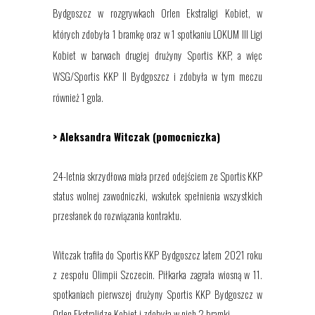
Bydgoszcz w rozgrywkach Orlen Ekstraligi Kobiet, w
których zdobyła 1 bramkę oraz w 1 spotkaniu LOKUM III Ligi
Kobiet w barwach drugiej drużyny Sportis KKP, a więc
WSG/Sportis KKP II Bydgoszcz i zdobyła w tym meczu
również 1 gola.
> Aleksandra Witczak (pomocniczka)
24-letnia skrzydłowa miała przed odejściem ze Sportis KKP
status wolnej zawodniczki, wskutek spełnienia wszystkich
przesłanek do rozwiązania kontraktu.
Witczak trafiła do Sportis KKP Bydgoszcz latem 2021 roku
z zespołu Olimpii Szczecin. Piłkarka zagrała wiosną w 11.
spotkaniach pierwszej drużyny Sportis KKP Bydgoszcz w
Orlen Ekstralidze Kobiet i zdobyła w nich 2 bramki.