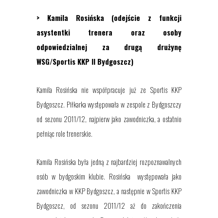
> Kamila Rosińska (odejście z funkcji
asystentki trenera oraz osoby
odpowiedzialnej za drugą drużynę
WSG/Sportis KKP II Bydgoszcz)
Kamila Rosińska nie współprac
uje już
ze Sportis KKP
Bydgoszcz. Piłkarka występowała w zespole z Bydgoszczy
od sezonu 2011/12
,
najpierw jako zawodniczka, a ostatnio
pełniąc role trenerskie.
Kamila Rosińska była jedną z najbardziej rozpoznawalnych
osób w bydgoskim klubie. Rosińska występowała jako
zawodniczka w KKP Bydgoszcz, a następnie w Sportis KKP
Bydgoszcz, od sezonu 2011/12 aż do zakończenia