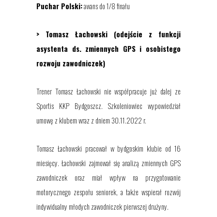
Puchar Polski:
awans do 1/8 finału
>
Tomasz Łachowski (odejście z funkcji
asystenta ds. zmiennych GPS i osobistego
rozwoju zawodniczek)
Trener Tomasz Łachowski nie współprac
uje już dalej
ze
Sportis KKP Bydgoszcz. Szkoleniowiec wypowiedział
umowę z klubem wraz z dniem 30.11.2022 r.
Tomasz Łachowski pracował w bydgoskim klubie od 16
miesięcy. Łachowski zajmował si
ę
analizą zmiennych GPS
zawodniczek oraz miał wpływ na przygotowanie
motorycznego zespołu seniorek, a także wspierał rozwój
indywidualny młodych zawodniczek pierwszej drużyny.