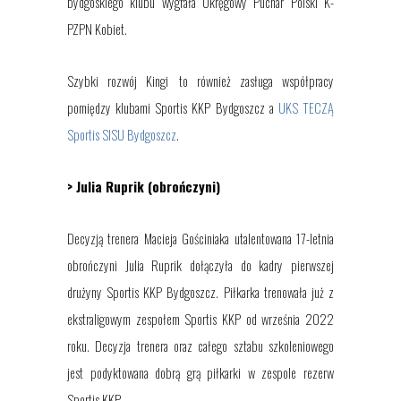
bydgoskiego klubu wygrała Okręgowy Puchar Polski K-
PZPN Kobiet.
Szybki rozwój
Kingi
to również zasługa współpracy
pomiędzy klubami Sportis KKP Bydgoszcz a
UKS TECZĄ
Sportis SISU Bydgoszcz
.
> Julia Ruprik
(obrończyni)
Decyzją trenera Macieja Gościniaka utalentowana
17-letnia
obrończyni
Julia Ruprik dołączyła do kadry pierwszej
drużyny Sportis KKP Bydgoszcz. Piłkarka trenowała już z
ekstraligowym zespołem Sportis KKP od września 2022
roku. Decyzja
t
renera oraz całeg
o
sztabu szkoleniowego
jest podyktowana dobrą grą piłkarki w zespole rezerw
Sportis KKP.