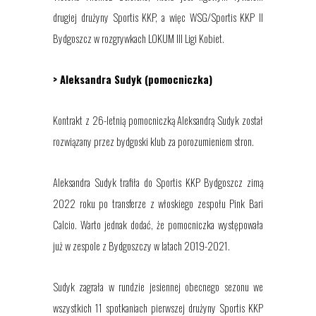
drugiej drużyny Sportis KKP, a więc WSG/Sportis KKP II
Bydgoszcz w rozgrywkach LOKUM III Ligi Kobiet.
> Aleksandra Sudyk (pomocniczka)
Kontrakt z
26-letnią pomocniczką
Aleksandrą Sudyk
został
rozwiązany przez bydgoski klub za porozumieniem stron.
Aleksandra Sudyk trafiła do Sportis KKP Bydgoszcz zimą
2022 roku po transferze z włoskiego zespołu Pink Bari
Calcio. Warto jednak dodać, że pomocniczka występowała
już w zespole z Bydgoszczy w latach 2019-2021.
Sudyk zagrała w rundzie jesiennej obecnego sezonu we
wszystkich 11 spotkaniach pierwszej drużyny Sportis KKP