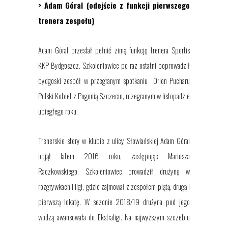
> Adam Góral (odejście z funkcji pierwszego
trenera zespołu)
Adam Góral przestał pełnić
zimą
funkcję trenera Sportis
KKP Bydgoszcz. Szkoleniowiec po raz ostatni poprowadził
bydgoski zespół w przegranym spotkaniu Orlen Pucharu
Polski Kobiet z Pogonią Szczecin, rozegranym w listopadzie
ubiegłego roku.
Trenerskie stery w klubie z ulicy Słowiańskiej Adam Góral
objął latem 2016 roku, zastępując Mariusza
Raczkowskiego. Szkoleniowiec prowadził drużynę w
rozgrywkach I ligi, gdzie zajmował z zespołem piątą, drugą i
pierwszą lokatę. W sezonie 2018/19 drużyna pod jego
wodzą awansowała do Ekstraligi. Na najwyższym szczeblu