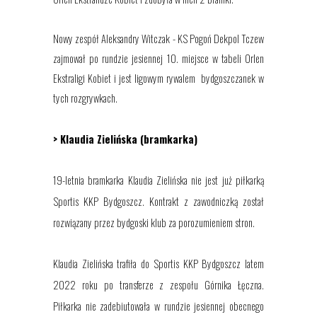
Nowy zespół Aleksandry Witczak - KS Pogoń Dekpol Tczew
zajmował po rundzie jesiennej 10. miejsce w tabeli Orlen
Ekstraligi Kobiet i jest ligowym rywalem bydgoszczanek w
tych rozgrywkach.
> Klaudia Zielińska (bramkarka)
19-letnia bramkarka Klaudia Zielińska nie jest już piłkarką
Sportis KKP Bydgoszcz. Kontrakt z zawodniczką został
rozwiązany przez bydgoski klub za porozumieniem stron.
Klaudia Zielińska trafiła do Sportis KKP Bydgoszcz latem
2022 roku po transferze z zespołu Górnika Łęczna.
Piłkarka nie zadebiutowała w rundzie jesiennej obecnego