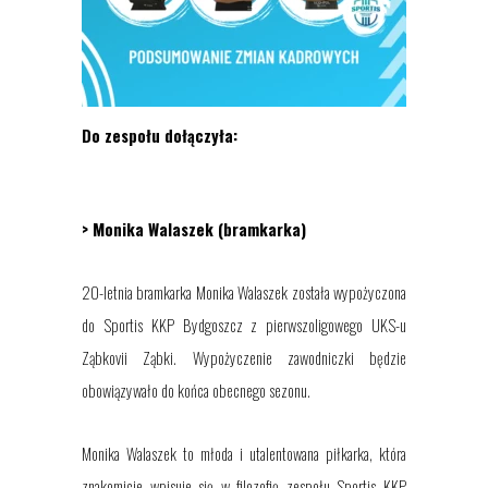
Do zespołu dołączył
a
:
> M
onika Walaszek
(
bramkarka
)
20-letnia bramkarka Monika Walaszek została wypożyczona
do Sportis KKP Bydgoszcz z pierwszoligowego UKS-u
Ząbkovii Ząbki. Wypożyczenie zawodniczki będzie
obowiązywało do końca obecnego sezonu.
Monika Walaszek to młoda i utalentowana piłkarka, która
znakomicie wpisuje się w filozofię zespołu Sportis KKP