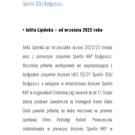
Sportis SISU Bydgoszcz
.
> Julita Lipińska –
od września 2022 roku
Julita
Lipińska już od początku sezonu 2022/23 trenuje
wraz z pierwszym zespołem Sportis KKP Bydgoszcz.
Wcześniej piłkarka występowała
we współpracującej z
bydgoskim zespołem drużynie UKS TĘCZY Sportis SISU
Bydgoszcz,
a następnie
w młodzieżowej drużynie
Sportis
KKP
w rozgrywkach Centralnej Ligi Juniorek do lat 17. Dzięki
dobrej postawie zawodniczki na treningach trener Adam
Góral powołał piłkarkę do kadry meczowej
na
jesienne
spotkania
Orlen
Ekstraligi
K
obiet. Pomocniczka
za
debiutowała
w pierwszej drużynie Sportis KKP w