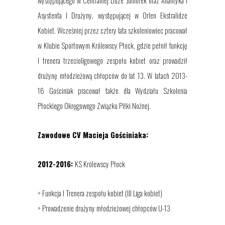
występującego w Centralnej Lidze Juniorek oraz Analityka i
Asystenta I Drużyny, występującej w Orlen Ekstralidze
Kobiet. Wcześniej przez cztery lata szkoleniowiec pracował
w Klubie Sportowym Królewscy Płock, gdzie pełnił funkcję
I trenera trzecioligowego zespołu kobiet oraz prowadził
drużynę młodzieżową chłopców do lat 13. W latach 2013-
16 Gościniak pracował także dla Wydziału Szkolenia
Płockiego Okręgowego Związku Piłki Nożnej.
Zawodowe CV Macieja Gościniaka:
2012-2016:
KS Królewscy Płock
> Funkcja I Trenera zespołu kobiet (III Liga kobiet)
> Prowadzenie drużyny młodzieżowej chłopców U-13