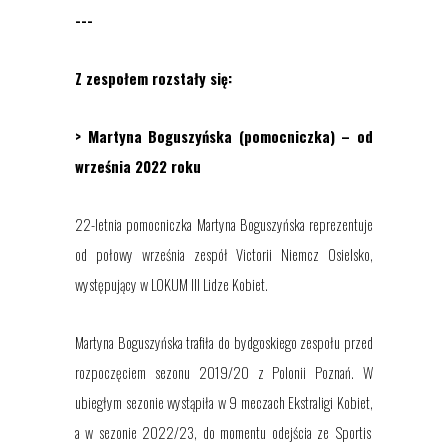
---
Z zespołem rozstały się:
> Martyna Boguszyńska (pomocniczka) – od
września 2022 roku
22-letnia pomocniczka Martyna Boguszyńska reprezentuje
od połowy września zespół Victorii Niemcz Osielsko,
występujący w LOKUM III Lidze Kobiet.
Martyna Boguszyńska trafiła do bydgoskiego zespołu przed
rozpoczęciem sezonu 2019/20 z Polonii Poznań. W
ubiegłym sezonie wystąpiła w 9 meczach Ekstraligi Kobiet,
a w sezonie 2022/23, do momentu odejścia ze Sportis