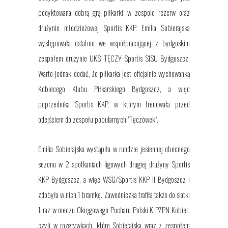
podyktowana dobrą grą piłkarki w zespole rezerw oraz
drużynie młodzieżowej Sportis KKP. Emilia Sobierajska
występowała ostatnio we współpracującej z bydgoskim
zespołem drużynie UKS TĘCZY Sportis SISU Bydgoszcz.
Warto jednak dodać, że piłkarka jest oficjalnie wychowanką
Kobiecego Klubu Piłkarskiego Bydgoszcz, a więc
poprzednika Sportis KKP, w którym trenowała przed
odejściem do zespołu popularnych "Tęczówek".
Emilia Sobierajska wystąpiła w rundzie jesiennej obecnego
sezonu w 2 spotkaniach ligowych drugiej drużyny Sportis
KKP Bydgoszcz, a więc WSG/Sportis KKP II Bydgoszcz i
zdobyła w nich 1 bramkę. Zawodniczka trafiła także do siatki
1 raz w meczu Okręgowego Pucharu Polski K-PZPN Kobiet,
czyli w rozgrywkach, które Sobierajska wraz z zespołem