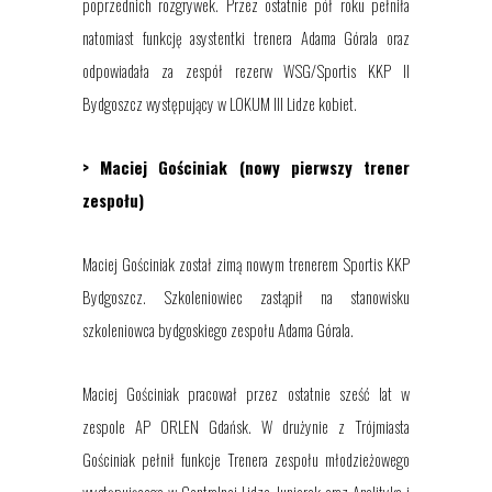
poprzednich rozgrywek. Przez ostatnie pół roku pełniła
natomiast funkcję asystentki trenera Adama Górala oraz
odpowiadała za zespół rezerw WSG/Sportis KKP II
Bydgoszcz występujący w LOKUM III Lidze kobiet.
> Maciej Gościniak (nowy pierwszy trener
zespołu)
Maciej Gościniak został
zimą
nowym trenerem Sportis KKP
Bydgoszcz. Szkoleniowiec zastąpił na stanowisku
szkoleniowca bydgoskiego zespołu Adama Górala.
Maciej Gościniak pracował przez ostatnie sześć lat w
zespole AP ORLEN Gdańsk. W drużynie z Trójmiasta
Gościniak pełnił funkcje Trenera zespołu młodzieżowego