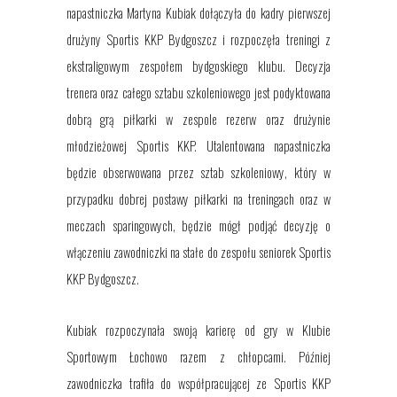
napastniczka
Martyna Kubiak dołączyła do kadry pierwszej
drużyny Sportis KKP Bydgoszcz i rozpoczęła treningi z
ekstraligowym zespołem bydgoskiego klubu. Decyzja
trenera oraz całego sztabu szkoleniowego jest podyktowana
dobrą grą piłkarki w zespole rezerw oraz drużynie
młodzieżowej Sportis KKP. Utalentowana napastniczka
będzie obserwowana przez sztab szkoleniowy, który w
przypadku dobrej postawy piłkarki na treningach oraz w
meczach sparingowych, będzie mógł podjąć decyzję o
włączeniu zawodniczki na stałe do zespołu seniorek Sportis
KKP Bydgoszcz.
Kubiak rozpoczynała swoją karierę od gry w Klubie
Sportowym Łochowo razem z chłopcami. Później
zawodniczka trafiła do współpracującej ze Sportis KKP