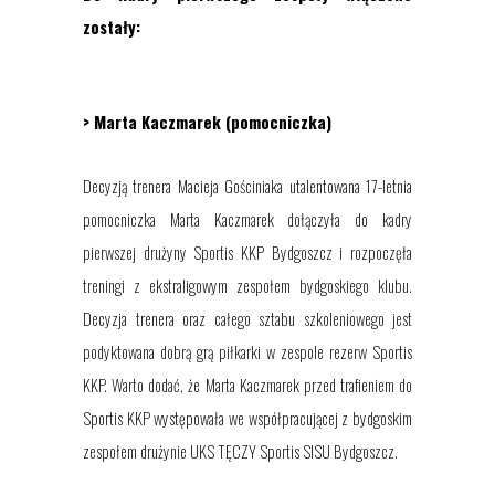
zostały:
> Marta Kaczmarek
(pomocniczka)
Decyzją trenera Macieja Gościniaka utalentowana
17-letnia
pomocniczka
Marta Kaczmarek dołączyła do kadry
pierwszej drużyny Sportis KKP Bydgoszcz i rozpoczęła
treningi z ekstraligowym zespołem bydgoskiego klubu.
Decyzja trenera oraz całego sztabu szkoleniowego jest
podyktowana dobrą grą piłkarki w zespole rezerw Sportis
KKP. Warto dodać, że Marta Kaczmarek przed trafieniem do
Sportis KKP występowała we współpracującej z bydgoskim
zespołem drużynie UKS TĘCZY Sportis SISU Bydgoszcz.