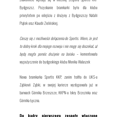
Bydgoszcz. Pozyskanie bramkarki było dla klubu
priorytetem po odejściu z drużyny z Bydgoszczy Natalii
Piątek oraz Klaudii Zielińskiej.
Cieszę się z możliwości dołączenia do Sportis. Wiem, że jest
to dobry krok dla mojego rozwoju i nie mogę się doczekać, aż
będą mogła pomóc drużynie na boisku
–
koment
owała
wypożyczenie do bydgoskiego klubu Monika Walaszek
Nowa bramkarka Sportis KKP, zanim trafiła do UKS-u
Ząbkovii Ząbki, w swojej karierze występowała już w
barwach Górnika Brzeszcze, KKPN-u Iskry Brzezinka oraz
Górnika Łęczna.
Do kadry pierwszego zespoły
włączone