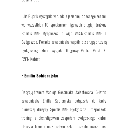
Julia Ruprik wystąpiła w rundzie jesiennej obecnego sezonu
we wszystkich 10 spotkaniach ligowych drugiej drużyny
Sportis KKP Bydgoszcz, a więc WSG/Sportis KKP II
Bydgoszcz. Ponadto zawodniczka wspólnie z drugą drużyną
bydgoskiego klubu wygrała Okręgowy Puchar Polski K-
PZPN Kobiet.
> Emilia Sobierajska
Decyzją trenera Macieja Gościniaka utalentowana
15-letnia
zawodniczka
Emilia Sobierajska dołączyła do kadry
pierwszej drużyny Sportis KKP Bydgoszcz i rozpoczęła
treningi z ekstraligowym zespołem bydgoskiego klubu.
Decyzj
a
trenera oraz całego sztabu szkoleniowego jest