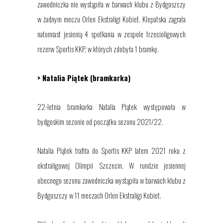
zawodniczka nie wystąpiła w barwach klubu z Bydgoszczy
w żadnym meczu
Orlen
Ekstraligi
Kobiet
. Klepatska zagrała
natomiast jesienią 4 spotkania w zespole trzecioligowych
rezerw Sportis KKP, w których zdobyła 1 bramkę.
> Natalia Piątek (bramkarka)
22-letnia bramkarka
Natalia Piątek
występowała w
bydgoskim sezonie od początku sezonu 2021/22.
Natalia Piątek trafiła do Sportis KKP latem 2021 roku z
ekstraligowej Olimpii Szczecin. W rundzie jesiennej
obecnego sezonu zawodniczka wystąpiła w barwach klubu z
Bydgoszczy w 11 meczach Orlen Ekstraligi Kobiet.