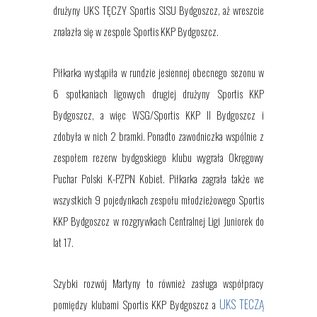
drużyny UKS TĘCZY Sportis SISU Bydgoszcz, aż wreszcie
znalazła się w zespole Sportis KKP Bydgoszcz.
Piłkarka wystąpiła w rundzie jesiennej obecnego sezonu w
6 spotkaniach ligowych drugiej drużyny Sportis KKP
Bydgoszcz, a więc WSG/Sportis KKP II Bydgoszcz i
zdobyła w nich 2 bramki. Ponadto zawodniczka wspólnie z
zespołem rezerw bydgoskiego klubu wygrała Okręgowy
Puchar Polski K-PZPN Kobiet. Piłkarka zagrała także we
wszystkich 9 pojedynkach zespołu młodzieżowego Sportis
KKP Bydgoszcz w rozgrywkach Centralnej Ligi Juniorek do
lat 17.
Szybki rozwój Martyny to również zasługa współpracy
UKS TECZĄ
pomiędzy klubami Sportis KKP Bydgoszcz a