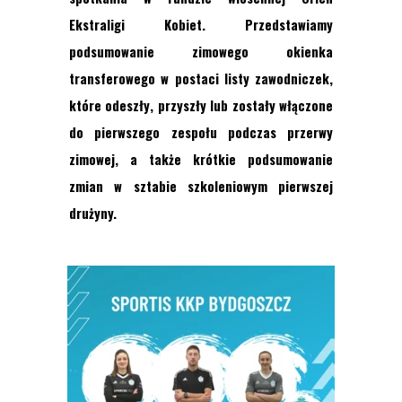
Ekstraligi Kobiet.
Przedstawiamy
podsumowanie
zimowego
okienka
transferowego w postaci listy zawodniczek,
które odesz
ły
, przyszły lub
zostały włączone
do pierwszego zespołu
podczas
przerwy
zimowej
, a także krótkie podsumowanie
zmian w sztabie szkoleniowym pierwszej
drużyny.