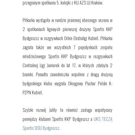
przegranym spotkaniu 5. kolejki z KU AZS UJ Kraków.
Piłkarka
wystąpiła w rundzie jesiennej obecnego sezonu w
2
spotkaniach ligowych
pierwszej
drużyny Sportis KKP
Bydgoszcz
w rozgrywkach Orlen Ekstraligi Kobiet.
Piłkarka
zagrała także we wszystkich
7
pojedynkach zespołu
młodzieżowego Sportis KKP Bydgoszcz w rozgrywkach
Centralnej Ligi Juniorek do lat 17
, w których zdobyła 2
bramki. Ponadto zawodniczka wspólnie z drugą drużyną
bydgoskiego klubu wygrała Okręgowy Puchar Polski K-
PZPN Kobiet.
Szybki rozwój
Julity
to również zasługa współpracy
pomiędzy klubami Sportis KKP Bydgoszcz a
UKS TECZĄ
Sportis SISU Bydgoszcz
.