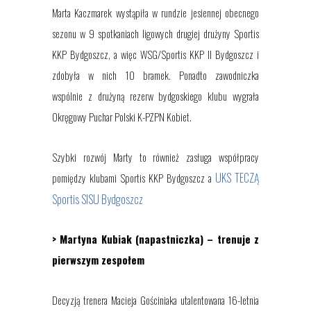
Marta Kaczmarek wystąpiła w rundzie jesiennej obecnego
sezonu w 9 spotkaniach ligowych drugiej drużyny Sportis
KKP Bydgoszcz, a więc WSG/Sportis KKP II Bydgoszcz i
zdobyła w nich 10 bramek. Ponadto zawodniczka
wspólnie z drużyną rezerw bydgoskiego klubu wygrała
Okręgowy Puchar Polski K-PZPN Kobiet.
Szybki rozwój Marty to również zasługa współpracy
UKS TECZĄ
pomiędzy klubami Sportis KKP Bydgoszcz a
Sportis SISU Bydgoszcz
> Martyna Kubiak
(napastniczka)
– trenuje z
pierwszym zespołem
Decyzją trenera Macieja Gościniaka utalentowana
16-letnia