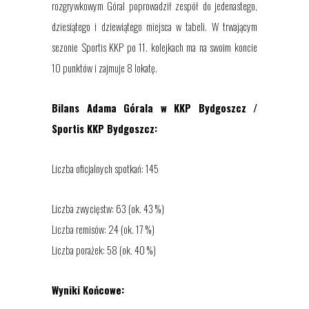
rozgrywkowym Góral poprowadził zespół do jedenastego,
dziesiątego i dziewiątego miejsca w tabeli. W trwającym
sezonie Sportis KKP po 11. kolejkach ma na swoim koncie
10 punktów i zajmuje 8 lokatę.
Bilans Adama Górala w KKP Bydgoszcz /
Sportis KKP Bydgoszcz:
Liczba oficjalnych spotkań:
145
Liczba zwycięstw
: 63 (ok. 43 %)
Liczba remisów:
24 (ok. 17 %)
Liczba porażek:
58 (ok. 40 %)
Wyniki Końcowe: