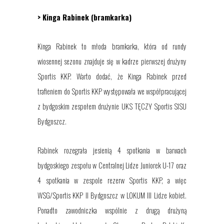
> Kinga Rabinek
(bramkarka)
Kinga Rabinek to młoda bramkarka, która od rundy
wiosennej sezonu znajduje się w kadrze pierwszej drużyny
Sportis KKP.
Warto dodać, że
Kinga Rabinek
przed
trafieniem do Sportis KKP występowała we współpracującej
z bydgoskim zespołem drużynie UKS TĘCZY Sportis SISU
Bydgoszcz.
Rabinek rozegrała
jesienią 4 spotkania w barwach
bydgoskiego zespołu w Centralnej Lidze Juniorek U-17 oraz
4 spotkania w zespole rezerw Sportis KKP, a więc
WSG/Sportis KKP II Bydgoszcz w LOKUM III Lidze kobiet.
Ponadto zawodniczka wspólnie z drugą drużyną