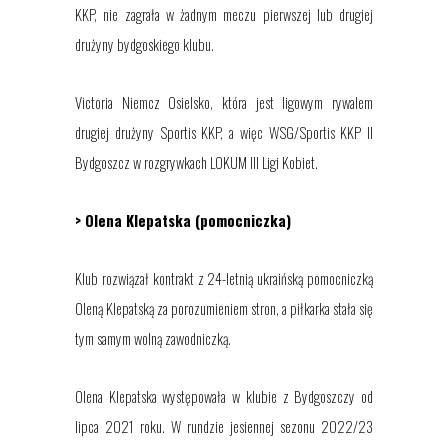
KKP, nie zagrała w żadnym meczu pierwszej lub drugiej
drużyny bydgoskiego klubu.
Victoria Niemcz Osielsko, która jest ligowym rywalem
drugiej drużyny Sportis KKP, a więc WSG/Sportis KKP II
Bydgoszcz w rozgrywkach LOKUM III Ligi Kobiet.
> Olena Klepatska (pomocniczka)
Klub rozwiązał kontrakt z 24-letnią ukraińską pomocniczką
Oleną Klepatską
za porozumieniem stron, a piłkarka stała się
tym samym wolną zawodniczką.
Olena Klepatska występowała w klubie z Bydgoszczy od
lipca 2021 roku. W rundzie jesiennej sezonu 2022/23