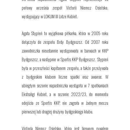
połowy września zespół Victorii Niemcz Osielsko,
występujący w LOKUM III Lidze Kobiet.
Agata Stępień to wyjątkowa piłkarka, która w 2005 roku
dołączyła do zespołu Brdy Bydgoszcz. Od 2007 roku
zawodniczka nieustannie występowała w barwach w KKP
Bydgoszcz, a następnie w Sportis KKP Bydgoszcz. Stępień
była w przeszłości kapitanem zespołu, a także przeżywała
z bydgoskim klubem liczne spadki oraz awanse. W
ubiegłym sezonie napastniczka wystąpiła w 7 spotkaniach
Ekstraligi Kobiet, a w sezonie 2022/23, do momentu
odejścia ze Sportis KKP, nie zagrała w żadnym meczu
pierwszej lub drugiej drużyny bydgoskiego klubu.
Victoria Niemcz Osielsko, która jest ligowym rywalem