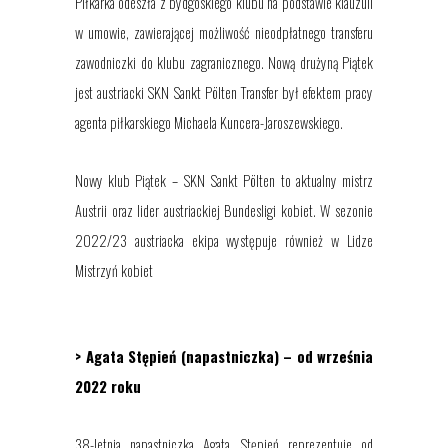
Piłkarka od
eszła
z bydgoskiego klubu na podstawie klauzuli
w umowie, zawierającej możliwość nieodpłatnego
transferu
zawodniczki do klubu zagranicznego.
Nową drużyną Piątek
jest austriacki
SKN Sankt Pölten Transfer
był
efektem pracy
agenta piłkarskiego Michaela Kuncera-Jaroszewskiego.
Nowy klub Piątek – SKN Sankt Pölten to aktualny mistrz
Austrii oraz lider austriackiej Bundesligi kobiet. W sezonie
2022/23 austriacka ekipa występuje również w Lidze
Mistrzyń kobiet
> Agata Stępień (napastniczka) – od września
2022 roku
38-letnia napastniczka Agata Stępień
reprezentuje od