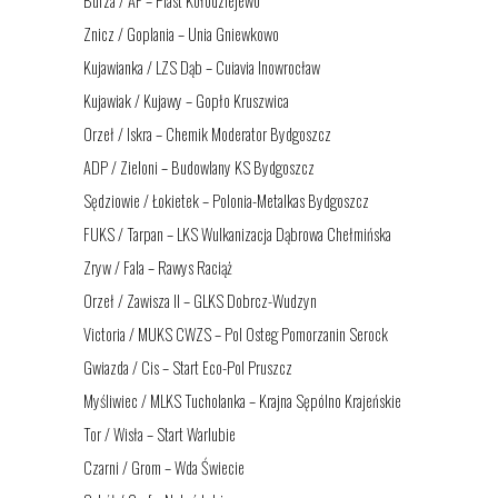
Burza / AF – Piast Kołodziejewo
Znicz / Goplania – Unia Gniewkowo
Kujawianka / LZS Dąb – Cuiavia Inowrocław
Kujawiak / Kujawy – Gopło Kruszwica
Orzeł / Iskra – Chemik Moderator Bydgoszcz
ADP / Zieloni – Budowlany KS Bydgoszcz
Sędziowie / Łokietek – Polonia-Metalkas Bydgoszcz
FUKS / Tarpan – LKS Wulkanizacja Dąbrowa Chełmińska
Zryw / Fala – Rawys Raciąż
Orzeł / Zawisza II – GLKS Dobrcz-Wudzyn
Victoria / MUKS CWZS – Pol Osteg Pomorzanin Serock
Gwiazda / Cis – Start Eco-Pol Pruszcz
Myśliwiec / MLKS Tucholanka – Krajna Sępólno Krajeńskie
Tor / Wisła – Start Warlubie
Czarni / Grom – Wda Świecie