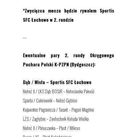
*Zwycięzca meczu będzie rywalem Sportis
SFC Łochowo w 2. rundzie
---
Ewentualne pary 2. rundy Okręgowego
Pucharu Polski K-PZPN (Bydgoszcz):
Dąb / Wisła – Sportis SFC Łochowo
Noteć II / LKS Dąb BOSiR – Notecianka Pakość
Sparta / Cukrownik – Noteć Gębice
Kujawskie Pogranicza / Tarant – Pogoń Mogilno
LZS / Zagłębie – Zootechnik Kołuda Wielka
Noteć II / Pałuczanka – Piast / Mikrus