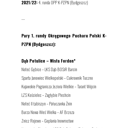
2021/22:
4. runda OPP K-PZPN (Bydgoszcz)
---
Pary 1. rundy Okręgowego Pucharu Polski K-
PZPN (Bydgoszcz):
Dąb Potulice – Wisła Fordon*
Noteć Gębice – LKS Dąb BOSiR Barcin
Sparta Janowiec Wielkopolski – Cukrownik Tuczno
Kujawskie Pogranicza Jeziora Wielkie – Tarant Wójcin
LZS Kościelec – Zagłębie Piechcin
Noteć II Łabiszyn – Pałuczanka Żnin
Burza Nowa Wieś Wielka – AF Brzoza
Znicz Rojewo – Goplania Inowrocław