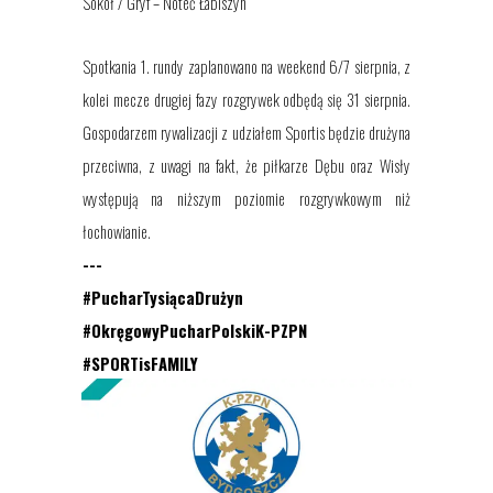
Sokół / Gryf – Noteć Łabiszyn
Spotkania 1. rundy zaplanowano na weekend 6/7 sierpnia, z
kolei mecze drugiej fazy rozgrywek odbędą się 31 sierpnia.
Gospodarzem rywalizacji z udziałem Sportis będzie drużyna
przeciwna, z uwagi na fakt, że piłkarze Dębu oraz Wisły
występują na niższym poziomie rozgrywkowym niż
łochowianie.
---
#PucharTysiącaDrużyn
#OkręgowyPucharPolskiK-PZPN
#SPORTisFAMILY