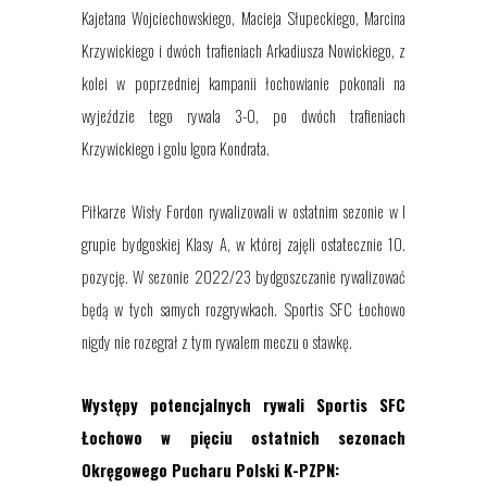
Kajetana Wojciechowskiego, Macieja Słupeckiego, Marcina
Krzywickiego i dwóch trafieniach Arkadiusza Nowickiego, z
kolei w poprzedniej kampanii łochowianie pokonali na
wyjeździe tego rywala 3-0, po dwóch trafieniach
Krzywickiego i golu Igora Kondrata.
Piłkarze Wisły Fordon rywalizowali w ostatnim sezonie w I
grupie bydgoskiej Klasy A, w której zajęli ostatecznie 10.
pozycję. W sezonie 2022/23 bydgoszczanie rywalizować
będą w tych samych rozgrywkach. Sportis SFC Łochowo
nigdy nie rozegrał z tym rywalem meczu o stawkę.
Występy potencjalnych rywali Sportis SFC
Łochowo w pięciu ostatnich sezonach
Okręgowego Pucharu Polski K-PZPN: