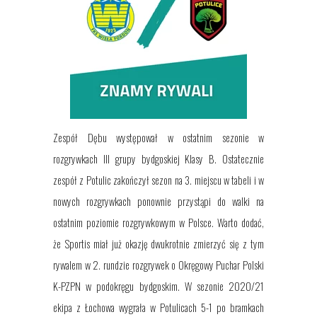
Zespół Dębu występował w ostatnim sezonie w
rozgrywkach III grupy bydgoskiej Klasy B. Ostatecznie
zespół z Potulic zakończył sezon na 3. miejscu w tabeli i w
nowych rozgrywkach ponownie przystąpi do walki na
ostatnim poziomie rozgrywkowym w Polsce. Warto dodać,
że Sportis miał już okazję dwukrotnie zmierzyć się z tym
rywalem w 2. rundzie rozgrywek o Okręgowy Puchar Polski
K-PZPN w podokręgu bydgoskim. W sezonie 2020/21
ekipa z Łochowa wygrała w Potulicach 5-1 po bramkach