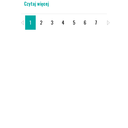
Czytaj więcej
1
2
3
4
5
6
7
8
9
O SPORTIS SFC
Sportis Social Football Club to klub
piłkarski założony 2018 roku. Siedziba
klubu znajduje się w Bydgoszczy. Jest to
innowacyjny projekt piłkarski oparty na
dążeniu do promocji sportu.