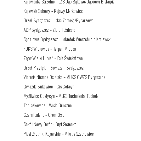
Kujawianka Strzelno – LZS Dąb Bąkowo/Dąbrowa Biskupia
Kujawiak Sukowy – Kujawy Markowice
Orzeł Bydgoszcz – Iskra Zamość/Rynarzewo
ADP Bydgoszcz – Zieloni Zalesie
Sędziowie Bydgoszcz – Łokietek Wierzchucin Królewski
FUKS Wielowicz – Tarpan Mrocza
Zryw Wielki Lubień – Fala Świekatowo
Orzeł Przyłęki – Zawisza II Bydgoszcz
Victoria Niemcz Osielsko – MUKS CWZS Bydgoszcz
Gwiazda Bukowiec – Cis Cekcyn
Myśliwiec Gostycyn – MLKS Tucholanka Tuchola
Tor Laskowice – Wisła Gruczno
Czarni Lniano – Grom Osie
Sokół Nowy Dwór – Gryf Sicienko
Piast Złotniki Kujawskie – Mikrus Szadłowice