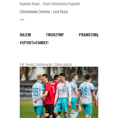
Kujawiak Kowal – Orlęta Aleksandrów Kujawski
Chełminianka Chełmno – Lech Rypin
---
RAZEM TWORZYMY PRAWDZIWĄ
#SPORTisFAMILY!
Tomek Czachorowski / Dobry-kadr.pl
Fot.