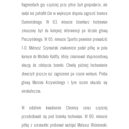
fragmentach gry częściej przy piłce byli gospodarze, ale
nadal nie potrafili Oni w większym stopniu zagrozić bramce
Dumieńskiego. W 63. minucie bramkarz łochowian
zmuszony był do kolejnej interwencji po strzale głową
Pieczyńskiego. W 65. minucie Sportis powinien prowadzić
1-0. Mateusz Szymański znakomicie podał piłkę w polu
karnym do Michała Kalitty, który zmarnował stuprocentową
okazję do zdobycia bramki. Chwilę później łochowianie
stworzyli jeszcze raz zagrożenie po rzucie wolnym. Próba
głową Marcina Krzywickiego i tym razem okazała się
nieskuteczna.
W ostatnim kwadransie Chemicy coraz częściej
przedostawali się pod bramkę łochowian. W 80. minucie
piłkę z szesnastki próbował wybijać Mateusz Wiśniewski.