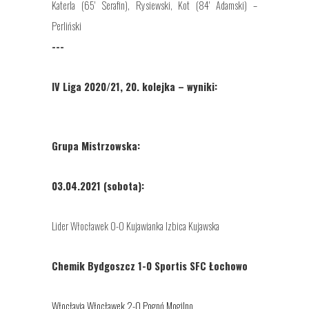
Katerla (65' Serafin), Rysiewski, Kot (84' Adamski) –
Perliński
---
IV Liga 2020/21, 20. kolejka – wyniki:
Grupa Mistrzowska:
03.04.2021 (sobota):
Lider Włocławek 0-0 Kujawianka Izbica Kujawska
Chemik Bydgoszcz 1-0 Sportis SFC Łochowo
Włocłavia Włocławek 2-0 Pogoń Mogilno