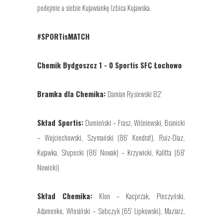
podejmie u siebie Kujawiankę Izbica Kujawska.
#SPORTisMATCH
Chemik Bydgoszcz 1 - 0 Sportis SFC Łochowo
Bramka dla Chemika:
Damian Rysiewski 82'
Skład Sportis:
Dumieński – Frasz, Wiśniewski, Branicki
– Wojciechowski, Szymański (86' Kondrat), Ruiz-Diaz,
Kujawka, Słupecki (86' Nowak) – Krzywicki, Kalitta (68'
Nowicki)
Skład Chemika:
Klon – Kacprzak, Pieczyński,
Adamenko, Włosiński – Sobczyk (65' Lipkowski), Maziarz,