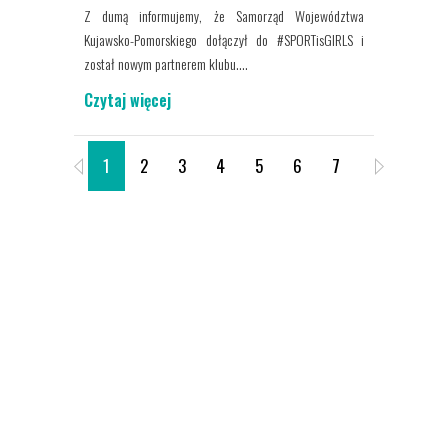
Z dumą informujemy, że Samorząd Województwa
Kujawsko-Pomorskiego dołączył do #SPORTisGIRLS i
został nowym partnerem klubu....
Czytaj więcej
1
2
3
4
5
6
7
8
9
O SPORTIS SFC