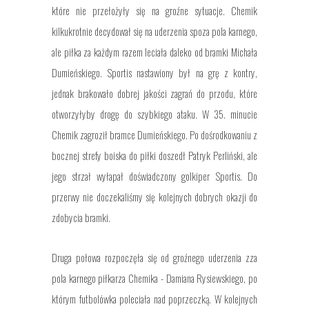
które nie przełożyły się na groźne sytuacje. Chemik
kilkukrotnie decydował się na uderzenia spoza pola karnego,
ale piłka za każdym razem leciała daleko od bramki Michała
Dumieńskiego. Sportis nastawiony był na grę z kontry,
jednak brakowało dobrej jakości zagrań do przodu, które
otworzyłyby drogę do szybkiego ataku. W 35. minucie
Chemik zagroził bramce Dumieńskiego. Po dośrodkowaniu z
bocznej strefy boiska do piłki doszedł Patryk Perliński, ale
jego strzał wyłapał doświadczony golkiper Sportis. Do
przerwy nie doczekaliśmy się kolejnych dobrych okazji do
zdobycia bramki.
Druga połowa rozpoczęła się od groźnego uderzenia zza
pola karnego piłkarza Chemika - Damiana Rysiewskiego, po
którym futbolówka poleciała nad poprzeczką. W kolejnych