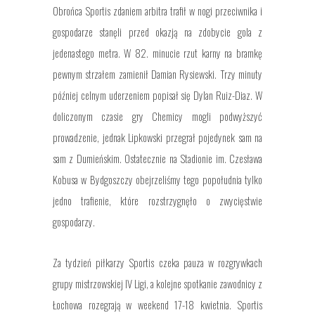
Obrońca Sportis zdaniem arbitra trafił w nogi przeciwnika i
gospodarze stanęli przed okazją na zdobycie gola z
jedenastego metra. W 82. minucie rzut karny na bramkę
pewnym strzałem zamienił Damian Rysiewski. Trzy minuty
później celnym uderzeniem popisał się Dylan Ruiz-Diaz. W
doliczonym czasie gry Chemicy mogli podwyższyć
prowadzenie, jednak Lipkowski przegrał pojedynek sam na
sam z Dumieńskim. Ostatecznie na Stadionie im. Czesława
Kobusa w Bydgoszczy obejrzeliśmy tego popołudnia tylko
jedno trafienie, które rozstrzygnęło o zwycięstwie
gospodarzy.
Za tydzień piłkarzy Sportis czeka pauza w rozgrywkach
grupy mistrzowskiej IV Ligi, a kolejne spotkanie zawodnicy z
Łochowa rozegrają w weekend 17-18 kwietnia. Sportis