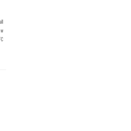
ll
 w
FC