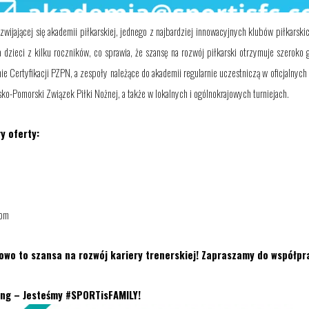
wijającej się akademii piłkarskiej, jednego z najbardziej innowacyjnych klubów piłkarsk
 dzieci z kilku roczników, co sprawia, że szansę na rozwój piłkarski otrzymuje szeroko 
ie Certyfikacji PZPN, a zespoły należące do akademii regularnie uczestniczą w oficjalny
o-Pomorski Związek Piłki Nożnej, a także w lokalnych i ogólnokrajowych turniejach.
y oferty:
com
wo to szansa na rozwój kariery trenerskiej! Zapraszamy do współpr
ing – Jesteśmy #SPORTisFAMILY!