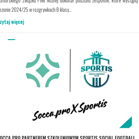
omorskiego Związku Piłki Nożnej dokonał podziału zespołów, które wystąpią
ezonie 2024/25 w rozgrywkach B klasy...
zytaj więcej
OCCA.PRO PARTNEREM SZKOLENIOWYM SPORTIS SOCIAL FOOTBALL