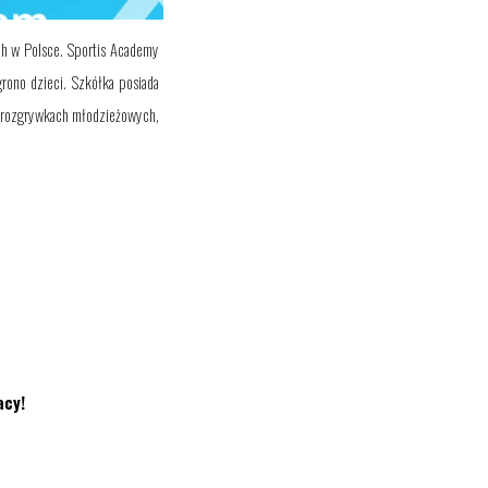
ich w Polsce. Sportis Academy
grono dzieci. Szkółka posiada
ch rozgrywkach młodzieżowych,
acy!