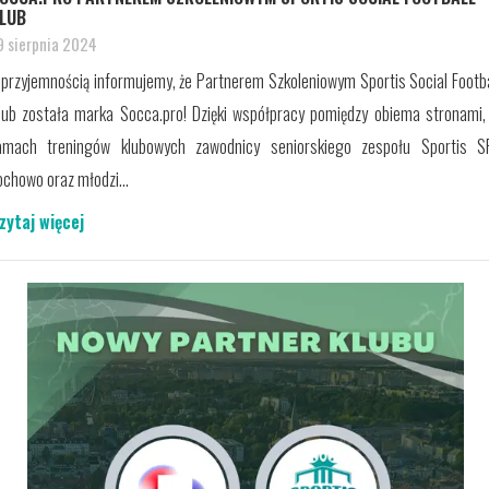
LUB
9 sierpnia 2024
 przyjemnością informujemy, że Partnerem Szkoleniowym Sportis Social Footba
lub została marka Socca.pro! Dzięki współpracy pomiędzy obiema stronami,
amach treningów klubowych zawodnicy seniorskiego zespołu Sportis S
ochowo oraz młodzi...
zytaj więcej