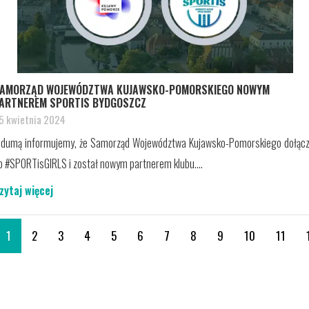
AMORZĄD WOJEWÓDZTWA KUJAWSKO-POMORSKIEGO NOWYM
ARTNEREM SPORTIS BYDGOSZCZ
5 kwietnia 2024
 dumą informujemy, że Samorząd Województwa Kujawsko-Pomorskiego dołącz
o #SPORTisGIRLS i został nowym partnerem klubu....
zytaj więcej
1
2
3
4
5
6
7
8
9
10
11