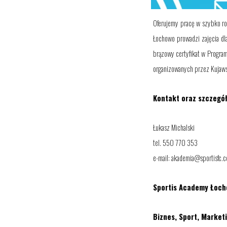
Oferujemy pracę w szybko roz
Łochowo prowadzi zajęcia dla
brązowy certyfikat w Program
organizowanych przez Kujawsk
Kontakt oraz szczegół
Łukasz Michalski
tel. 550 770 353
e-mail: akademia@sportisfc.
Sportis Academy Łocho
Biznes, Sport, Market