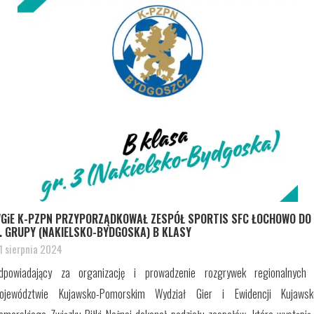
GiE K-PZPN PRZYPORZĄDKOWAŁ ZESPÓŁ SPORTIS SFC ŁOCHOWO DO
. GRUPY (NAKIELSKO-BYDGOSKA) B KLASY
1 sierpnia 2024
dpowiadający za organizację i prowadzenie rozgrywek regionalnych
ojewództwie Kujawsko-Pomorskim Wydział Gier i Ewidencji Kujawsk