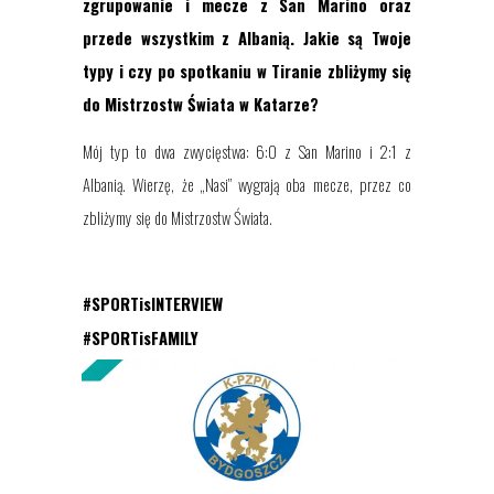
zgrupowanie i mecze z San Marino oraz
przede wszystkim z Albanią. Jakie są Twoje
typy i czy po spotkaniu w Tiranie zbliżymy się
do Mistrzostw Świata w Katarze?
Mój typ to dwa zwycięstwa: 6:0 z San Marino i 2:1 z
Albanią. Wierzę, że „Nasi” wygrają oba mecze, przez co
zbliżymy się do Mistrzostw Świata.
#SPORTisINTERVIEW
#SPORTisFAMILY