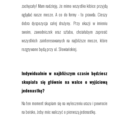
zachęcały! Mam nadzieję, że mimo wszystko kibice przyjdą
oglądać nasze mecze. A co do formy - to prawda. Cieszy
dobra dyspozycja całej drużyny. Przy okazji w imieniu
swoim, zawodniczek oraz sztabu, chciałabym zaprosić
wszystkich zainteresowanych na najbliższe mecze, które
rozgrywane będą przy ul. Słowiańskiej.
Indywidualnie w najbliższym czasie będziesz
skupiała się głównie na walce o wyjściową
jedenastkę?
Na ten moment skupiam się na wyleczeniu urazu i powrocie
na boisko, żeby móc walczyć o pierwszą jedenastkę.