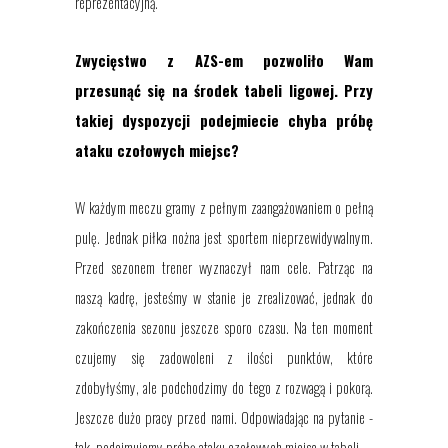
reprezentacyjną.
Zwycięstwo z AZS-em pozwoliło Wam
przesunąć się na środek tabeli ligowej. Przy
takiej dyspozycji podejmiecie chyba próbę
ataku czołowych miejsc?
W każdym meczu gramy z pełnym zaangażowaniem o pełną
pulę. Jednak piłka nożna jest sportem nieprzewidywalnym.
Przed sezonem trener wyznaczył nam cele. Patrząc na
naszą kadrę, jesteśmy w stanie je zrealizować, jednak do
zakończenia sezonu jeszcze sporo czasu. Na ten moment
czujemy się zadowoleni z ilości punktów, które
zdobyłyśmy, ale podchodzimy do tego z rozwagą i pokorą.
Jeszcze dużo pracy przed nami. Odpowiadając na pytanie -
tak, podejmujemy próbę ataku czołowych miejsc w tabeli.