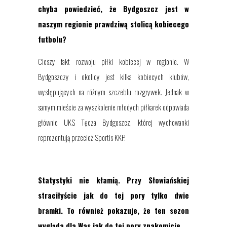
chyba powiedzieć, że Bydgoszcz jest w
naszym regionie prawdziwą stolicą kobiecego
futbolu?
Cieszy fakt rozwoju piłki kobiecej w regionie. W
Bydgoszczy i okolicy jest kilka kobiecych klubów,
występujących na różnym szczeblu rozgrywek. Jednak w
samym mieście za wyszkolenie młodych piłkarek odpowiada
głównie UKS Tęcza Bydgoszcz, której wychowanki
reprezentują przecież Sportis KKP.
Statystyki nie kłamią. Przy Słowiańskiej
straciłyście jak do tej pory tylko dwie
bramki. To również pokazuje, że ten sezon
wygląda dla Was jak do tej pory znakomicie.