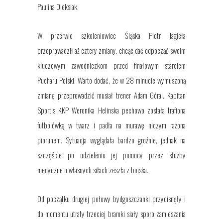
Paulina Oleksiak.
W przerwie szkoleniowiec Śląska Piotr Jagieła
przeprowadził aż cztery zmiany, chcąc dać odpocząć swoim
kluczowym zawodniczkom przed finałowym starciem
Pucharu Polski. Warto dodać, że w 28 minucie wymuszoną
zmianę przeprowadzić musiał trener Adam Góral. Kapitan
Sportis KKP Weronika Helinska pechowo została trafiona
futbolówką w twarz i padła na murawę niczym rażona
piorunem. Sytuacja wyglądała bardzo groźnie, jednak na
szczęście po udzieleniu jej pomocy przez służby
medyczne o własnych siłach zeszła z boiska.
Od początku drugiej połowy bydgoszczanki przycisnęły i
do momentu utraty trzeciej bramki siały sporo zamieszania