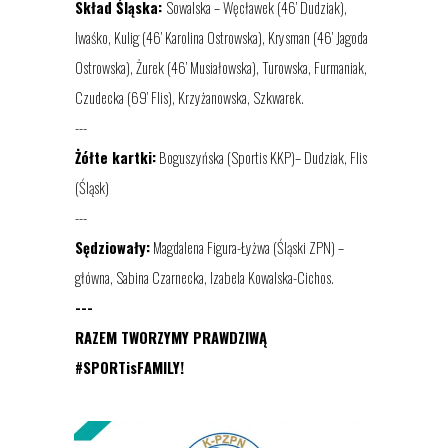
Skład Śląska:
Sowalska – Węcławek (46’ Dudziak),
Iwaśko, Kulig (46’ Karolina Ostrowska), Krysman (46’ Jagoda
Ostrowska), Żurek (46’ Musiałowska), Turowska, Furmaniak,
Czudecka (69’ Flis), Krzyżanowska, Szkwarek.
---
Żółte kartki:
Boguszyńska (Sportis KKP)– Dudziak, Flis
(Śląsk)
---
Sędziowały:
Magdalena Figura-Łyżwa (Śląski ZPN) –
główna, Sabina Czarnecka, Izabela Kowalska-Cichos.
---
RAZEM TWORZYMY PRAWDZIWĄ
#SPORTisFAMILY!