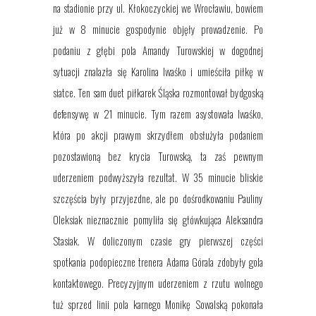
na stadionie przy ul. Kłokoczyckiej we Wrocławiu, bowiem
już w 8 minucie gospodynie objęły prowadzenie. Po
podaniu z głębi pola Amandy Turowskiej w dogodnej
sytuacji znalazła się Karolina Iwaśko i umieściła piłkę w
siatce. Ten sam duet piłkarek Śląska rozmontował bydgoską
defensywę w 21 minucie. Tym razem asystowała Iwaśko,
która po akcji prawym skrzydłem obsłużyła podaniem
pozostawioną bez krycia Turowską, ta zaś pewnym
uderzeniem podwyższyła rezultat. W 35 minucie bliskie
szczęścia były przyjezdne, ale po dośrodkowaniu Pauliny
Oleksiak nieznacznie pomyliła się główkująca Aleksandra
Stasiak. W doliczonym czasie gry pierwszej części
spotkania podopieczne trenera Adama Górala zdobyły gola
kontaktowego. Precyzyjnym uderzeniem z rzutu wolnego
tuż sprzed linii pola karnego Monikę Sowalską pokonała