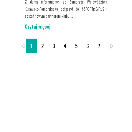
Z dumą informujemy, że Samorząd Województwa
Kujawsko-Pomorskiego dołączył do #SPORTisGIRLS i
został nowym partnerem klubu....
Czytaj więcej
1
2
3
4
5
6
7
8
9
O SPORTIS SFC
Sportis Social Football Club to klub