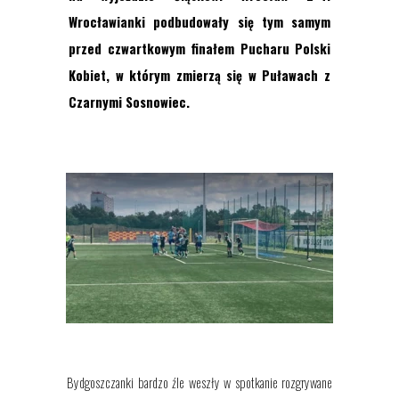
Wrocławianki podbudowały się tym samym
przed czwartkowym finałem Pucharu Polski
Kobiet, w którym zmierzą się w Puławach z
Czarnymi Sosnowiec.
Bydgoszczanki bardzo źle weszły w spotkanie rozgrywane