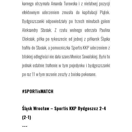
karnego otrzymała Amanda Turowska i z niełatwej pozycji
efektownym uderzeniem zmusiła do kapitulacji Piątek.
Bydgoszczanki odpowiedziały po trzech minutach golem
Aleksandry Stasiak. Z rzutu wolnego uderzała Paulina
Oleksiak, piłka po rykoszecie od jednej z piłkarek Śląska
trafiła do Stasiak, a pomocniczka Sportis KKP uderzeniem z
bliskiej odległości nie dała szans Monice Sowalskiej. Było to
jednak ostatnie trafienie w tym pojedynku i bydgoszczanki
po raz 11 w tym sezonie zeszły z boiska pokonane.
#SPORTisMATCH
Śląsk Wrocław – Sportis KKP Bydgoszcz 2-4
(2-1)
---