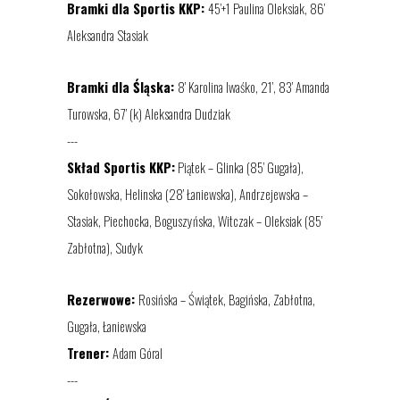
Bramki dla Sportis KKP:
45’+1 Paulina Oleksiak, 86’
Aleksandra Stasiak
Bramki dla Śląska:
8’ Karolina Iwaśko, 21’, 83’ Amanda
Turowska, 67’
(k)
Aleksandra Dudziak
---
Skład Sportis KKP:
Piątek – Glinka (85’ Gugała),
Sokołowska, Helinska (28’ Łaniewska), Andrzejewska –
Stasiak, Piechocka, Boguszyńska, Witczak – Oleksiak (85’
Zabłotna), Sudyk
Rezerwowe:
Rosińska – Świątek, Bagińska, Zabłotna,
Gugała, Łaniewska
Trener:
Adam Góral
---