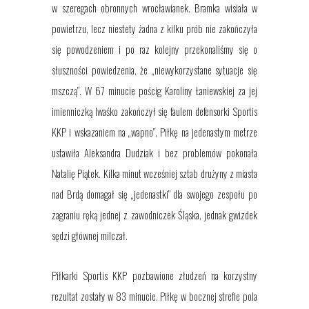
w szeregach obronnych wrocławianek. Bramka wisiała w
powietrzu, lecz niestety żadna z kilku prób nie zakończyła
się powodzeniem i po raz kolejny przekonaliśmy się o
słuszności powiedzenia, że „niewykorzystane sytuacje się
mszczą”. W 67 minucie pościg Karoliny Łaniewskiej za jej
imienniczką Iwaśko zakończył się faulem defensorki Sportis
KKP i wskazaniem na „wapno”. Piłkę na jedenastym metrze
ustawiła Aleksandra Dudziak i bez problemów pokonała
Natalię Piątek. Kilka minut wcześniej sztab drużyny z miasta
nad Brdą domagał się „jedenastki” dla swojego zespołu po
zagraniu ręką jednej z zawodniczek Śląska, jednak gwizdek
sędzi głównej milczał.
Piłkarki Sportis KKP pozbawione złudzeń na korzystny
rezultat zostały w 83 minucie. Piłkę w bocznej strefie pola