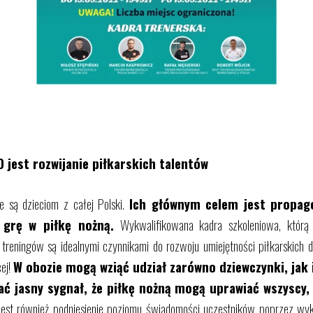
 jest rozwijanie piłkarskich talentów
są dzieciom z całej Polski.
Ich
głównym celem jest propago
 grę w piłkę nożną.
Wykwalifikowana kadra szkoleniowa, którą 
reningów są idealnymi czynnikami do rozwoju umiejętności piłkarskich d
cej!
W obozie mogą wziąć udział zarówno dziewczynki, jak 
dać
jasny sygnał, że piłkę nożną mogą uprawiać wszyscy,
jest również podniesienie poziomu świadomości uczestników poprzez wy