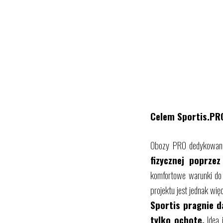
Celem Sportis.PRO
Obozy PRO dedykowane 
fizycznej poprzez
komfortowe warunki do t
projektu jest jednak wię
Sportis pragnie 
tylko ochotę.
Ideą 