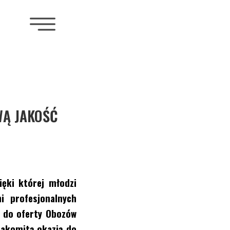
WĄ JAKOŚĆ
zięki której młodzi
i profesjonalnych
 do oferty Obozów
nakomitą okazją do