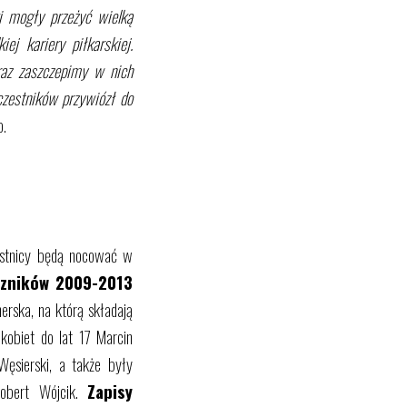
i mogły przeżyć wielką
ej kariery piłkarskiej.
raz zaszczepimy w nich
czestników przywiózł do
o.
estnicy będą nocować w
czników 2009-2013
rska, na którą składają
 kobiet do lat 17 Marcin
Węsierski, a także były
Robert Wójcik.
Zapisy