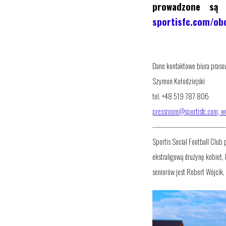
prowadzone są 
sportisfc.com/ob
Dane kontaktowe biura praso
Szymon Kołodziejski
tel. +48 519 787 806
pressroom@sportisfc.com,
w
------------------------------------
Sportis Social Football Club
ekstraligową drużynę kobiet,
seniorów jest Robert Wójcik,