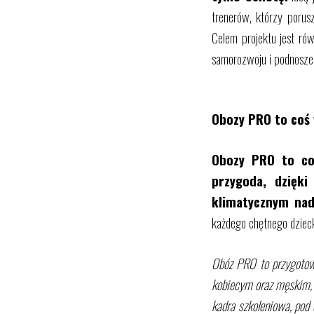
trenerów, którzy porus
Celem projektu jest ró
samorozwoju i podnoszen
Obozy PRO to coś 
Obozy PRO to coś
przygoda, dzięk
klimatycznym na
każdego chętnego dziec
Obóz PRO to przygotow
kobiecym oraz męskim, p
kadra szkoleniowa, pod 