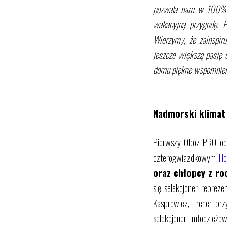
pozwala nam w 100% zr
wakacyjną przygodę. Pr
Wierzymy, że zainspir
jeszcze większą pasję 
domu piękne wspomnien
Nadmorski klimat 
Pierwszy Obóz PRO odb
czterogwiazdkowym
Ho
oraz chłopcy z ro
się selekcjoner repreze
Kasprowicz, trener prz
selekcjoner młodzież