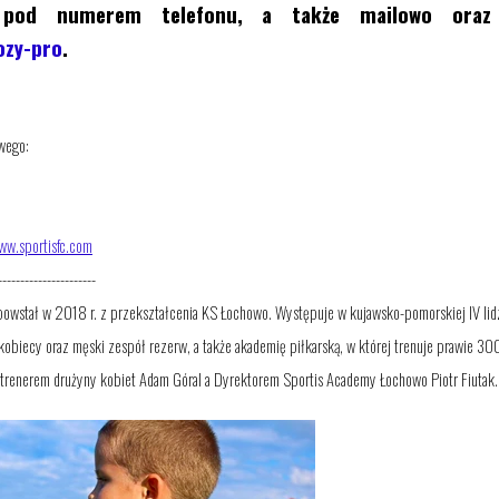
pod numerem telefonu, a także mailowo oraz
ozy-pro
.
wego:
ww.sportisfc.com
----------------------
 powstał w 2018 r. z przekształcenia KS Łochowo. Występuje w kujawsko-pomorskiej IV lid
 kobiecy oraz męski zespół rezerw, a także akademię piłkarską, w której trenuje prawie 30
 trenerem drużyny kobiet Adam Góral a Dyrektorem Sportis Academy Łochowo Piotr Fiutak.