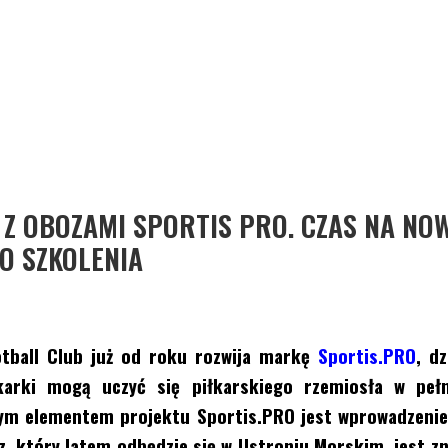
Z OBOZAMI SPORTIS PRO. CZAS NA NO
O SZKOLENIA
otball Club już od roku rozwija markę
Sportis.PRO
, d
łkarki mogą uczyć się piłkarskiego rzemiosła w pełn
ym elementem projektu Sportis.PRO jest wprowadzenie
z, który latem odbędzie się w Ustroniu Morskim, jest z