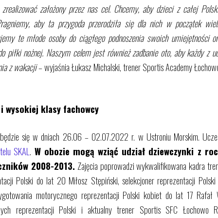
ealizować założony przez nas cel. Chcemy, aby dzieci z całej Polsk
agniemy, aby ta przygoda przerodziła się dla nich w początek wielki
ujemy te młode osoby do ciągłego podnoszenia swoich umiejętności o
do piłki nożnej. Naszym celem jest również zadbanie oto, aby każdy z u
ia z wakacji
– wyjaśnia Łukasz Michalski, trener Sportis Academy Łochow
i wysokiej klasy fachowcy
ędzie się w dniach 26.06 – 02.07.2022 r. w Ustroniu Morskim. Ucz
telu SKAL
.
W obozie mogą wziąć udział dziewczynki z ro
czników 2008-2013.
Zajęcia poprowadzi wykwalifikowana kadra trene
ntacji Polski do lat 20 Miłosz Stępiński, selekcjoner reprezentacji Polski
ygotowania motorycznego reprezentacji Polski kobiet do lat 17 Rafał 
owych reprezentacji Polski i aktualny trener Sportis SFC Łochowo 