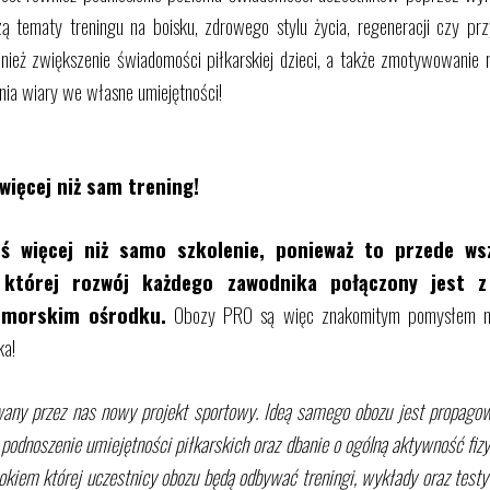
zą tematy treningu na boisku, zdrowego stylu życia, regeneracji czy pr
wnież zwiększenie świadomości piłkarskiej dzieci, a także zmotywowani
ia wiary we własne umiejętności!
więcej niż sam trening!
 więcej niż samo szkolenie, ponieważ to przede ws
i której rozwój każdego zawodnika połączony jest 
dmorskim ośrodku.
Obozy PRO są więc znakomitym pomysłem na
ka!
any przez nas nowy projekt sportowy. Ideą samego obozu jest propagow
odnoszenie umiejętności piłkarskich oraz dbanie o ogólną aktywność fiz
okiem której uczestnicy obozu będą odbywać treningi, wykłady oraz testy