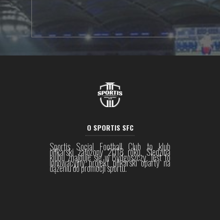
O SPORTIS SFC
Sportis Social Football Club to klub
piłkarski założony 2018 roku. Siedziba
klubu znajduje się w Bydgoszczy. Jest to
innowacyjny projekt piłkarski oparty na
dążeniu do promocji sportu.