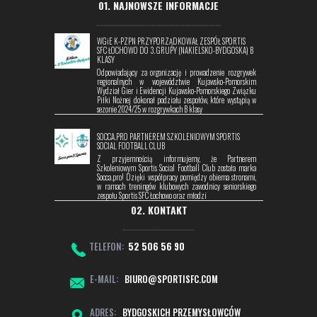
01. NAJNOWSZE INFORMACJE
WGiE K-PZPN PRZYPORZĄDKOWAŁ ZESPÓŁ SPORTIS
SFC ŁOCHOWO DO 3. GRUPY (NAKIELSKO-BYDGOSKA) B
KLASY
Odpowiadający za organizację i prowadzenie rozgrywek
regionalnych w województwie Kujawsko-Pomorskim
Wydział Gier i Ewidencji Kujawsko-Pomorskiego Związku
Piłki Nożnej dokonał podziału zespołów, które wystąpią w
sezonie 2024/25 w rozgrywkach B klasy
SOCCA.PRO PARTNEREM SZKOLENIOWYM SPORTIS
SOCIAL FOOTBALL CLUB
Z przyjemnością informujemy, że Partnerem
Szkoleniowym Sportis Social Football Club została marka
Socca.pro! Dzięki współpracy pomiędzy obiema stronami,
w ramach treningów klubowych zawodnicy seniorskiego
zespołu Sportis SFC Łochowo oraz młodzi
02. KONTAKT
TELEFON:
52 506 56 90
E-MAIL:
BIURO@SPORTISFC.COM
ADRES:
BYDGOSKICH PRZEMYSŁOWCÓW