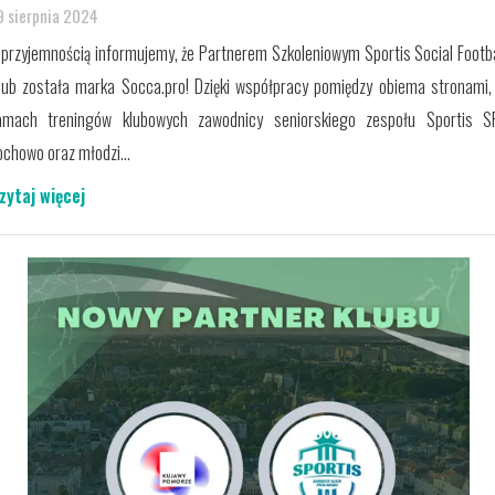
9 sierpnia 2024
 przyjemnością informujemy, że Partnerem Szkoleniowym Sportis Social Footba
lub została marka Socca.pro! Dzięki współpracy pomiędzy obiema stronami,
amach treningów klubowych zawodnicy seniorskiego zespołu Sportis S
ochowo oraz młodzi...
zytaj więcej