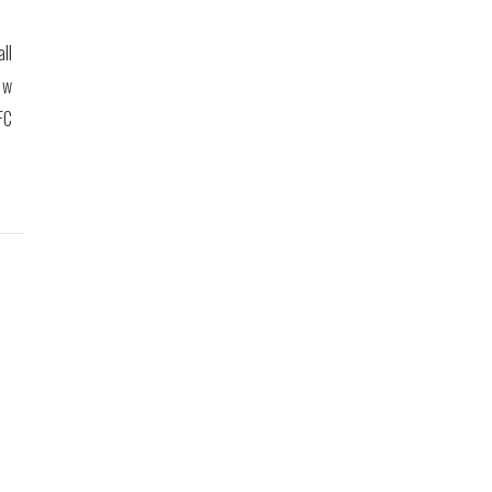
ll
 w
FC