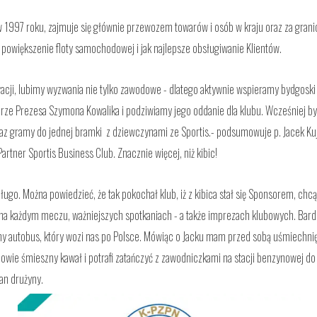
w 1997 roku, zajmuje się głównie przewozem towarów i osób w kraju oraz za grani
 powiększenie floty samochodowej i jak najlepsze obsługiwanie Klientów.
ji, lubimy wyzwania nie tylko zawodowe - dlatego aktywnie wspieramy bydgoski 
brze Prezesa Szymona Kowalika i podziwiamy jego oddanie dla klubu. Wcześniej by
raz gramy do jednej bramki z dziewczynami ze Sportis.- podsumowuje p. Jacek Kuj
Partner Sportis Business Club.
Znacznie więcej, niż kibic!
długo. Można powiedzieć, że tak pokochał klub, iż z kibica stał się Sponsorem, chc
i na każdym meczu, ważniejszych spotkaniach - a także imprezach klubowych. Ba
y autobus, który wozi nas po Polsce. Mówiąc o Jacku mam przed sobą uśmiechnię
powie śmieszny kawał i potrafi zatańczyć z zawodniczkami na stacji benzynowej do
tan drużyny.