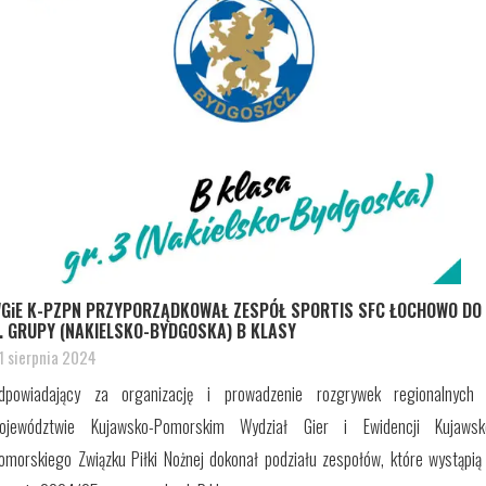
GiE K-PZPN PRZYPORZĄDKOWAŁ ZESPÓŁ SPORTIS SFC ŁOCHOWO DO
. GRUPY (NAKIELSKO-BYDGOSKA) B KLASY
1 sierpnia 2024
dpowiadający za organizację i prowadzenie rozgrywek regionalnych
ojewództwie Kujawsko-Pomorskim Wydział Gier i Ewidencji Kujawsk
omorskiego Związku Piłki Nożnej dokonał podziału zespołów, które wystąpią