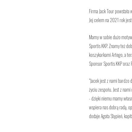
Firma Jack Tour powstała 
Jej celem na 2021 rok jest
Mamy w sobie dużo motywac
Sportis KKP. Znamy też do
koszykarkami Artego, a te
Sponsor Sportis KKP oraz 
"Jacek jest z nami bardzo 
życiu zespołu. Jest z nam
- dzięki niemu mamy własn
wspiera nas dobrą radą, o
dodaje Agata Stępień, kapi