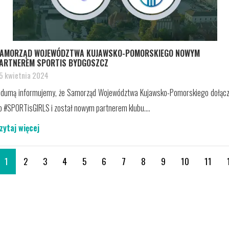
AMORZĄD WOJEWÓDZTWA KUJAWSKO-POMORSKIEGO NOWYM
ARTNEREM SPORTIS BYDGOSZCZ
5 kwietnia 2024
 dumą informujemy, że Samorząd Województwa Kujawsko-Pomorskiego dołącz
o #SPORTisGIRLS i został nowym partnerem klubu....
zytaj więcej
1
2
3
4
5
6
7
8
9
10
11
01. NAJNOWSZE INFORMACJE
02. KONTAKT