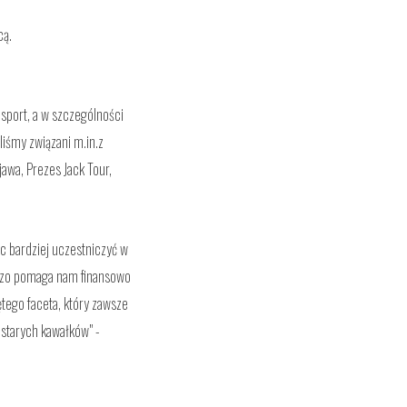
cą.
sport, a w szczególności
liśmy związani m.in.z
awa, Prezes Jack Tour,
ąc bardziej uczestniczyć w
rdzo pomaga nam finansowo
tego faceta, który zawsze
 starych kawałków" -