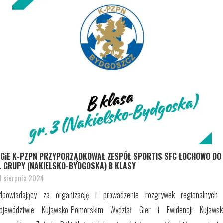
GiE K-PZPN PRZYPORZĄDKOWAŁ ZESPÓŁ SPORTIS SFC ŁOCHOWO DO
. GRUPY (NAKIELSKO-BYDGOSKA) B KLASY
1 sierpnia 2024
dpowiadający za organizację i prowadzenie rozgrywek regionalnych
ojewództwie Kujawsko-Pomorskim Wydział Gier i Ewidencji Kujawsk