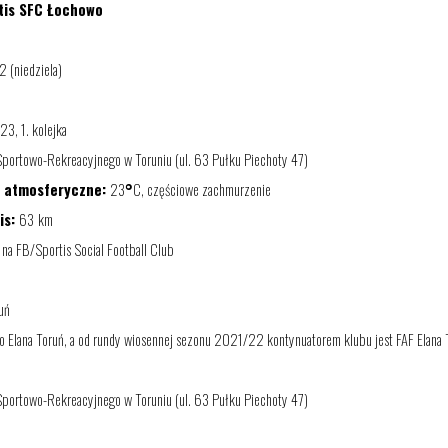
tis SFC Łochowo
2 (
niedziela
)
/2
3
,
1
. kolejka
Sportowo-Rekreacyjnego
w Toruniu (ul. 63 Pułku Piechoty 47)
i atmosferyczne:
2
3
°
C,
częściowe zachmurzenie
is:
63
km
na FB/Sportis Social Football Club
uń
o Elana Toruń, a od
rundy wiosennej sezonu
202
1
/2
2
kontynuatorem klubu jest FAF Elana 
Sportowo-Rekreacyjnego
w Toruniu (ul. 63 Pułku Piechoty 47)