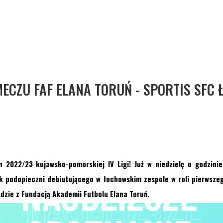
ECZU FAF ELANA TORUŃ - SPORTIS SFC
 2022/23 kujawsko-pomorskiej IV Ligi! Już w niedzielę o godzinie
ek podopieczni debiutującego w łochowskim zespole w roli pierwsze
ździe z Fundacją Akademii Futbolu Elana Toruń.