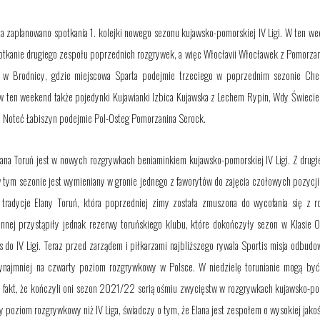
a zaplanowano spotkania 1. kolejki nowego sezonu kujawsko-pomorskiej IV Ligi. W ten we
tkanie drugiego zespołu poprzednich rozgrywek, a więc Włocłavii Włocławek z Pomorzan
 w Brodnicy, gdzie miejscowa Sparta podejmie trzeciego w poprzednim sezonie Che
 w ten weekend także pojedynki Kujawianki Izbica Kujawska z Lechem Rypin, Wdy Świecie
 Noteć Łabiszyn podejmie Pol-Osteg Pomorzanina Serock.
ana Toruń jest w nowych rozgrywkach beniaminkiem kujawsko-pomorskiej IV Ligi. Z drugiej
 w tym sezonie jest wymieniany w gronie jednego z faworytów do zajęcia czołowych pozycji
 tradycje Elany Toruń, która poprzedniej zimy została zmuszona do wycofania się z r
nnej przystąpiły jednak rezerwy toruńskiego klubu, które dokończyły sezon w Klasie O
 do IV Ligi. Teraz przed zarządem i piłkarzami najbliższego rywala Sportis misja odbud
ynajmniej na czwarty poziom rozgrywkowy w Polsce. W niedzielę torunianie mogą być
 fakt, że kończyli oni sezon 2021/22 serią ośmiu zwycięstw w rozgrywkach kujawsko-po
y poziom rozgrywkowy niż IV Liga, świadczy o tym, że Elana jest zespołem o wysokiej jakoś