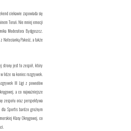
ekend ciekawie zapowiada się
inem Toruń. Nie mniej emocji
mika Moderatora Bydgoszcz.
 z Notecianką Pakość, a także
 strony jest to zespół, który
 w lidze na koniec rozgrywek.
ozgrywek III Ligi z powodów
kręgowej, a co najważniejsze
owy zespołu oraz perspektywa
 dla Sportis bardzo groźnym
morskiej Klasy Okręgowej, co
ci.