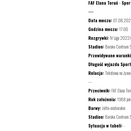
FAF Elana Toruń
–
Spor
---
Data meczu:
07
.0
8
.202
Godzina meczu:
17:00
Rozgrywki:
IV Liga 202
2
Stadion:
Boisko Centrum 
Przewidywane warunk
Długość wyjazdu Sport
Relacja:
Tekstowa na żywo 
---
Przeciwnik:
FAF Elana Tor
Rok założenia:
19
68
j
ak
Barwy:
żółto-
niebieskie
Stadion:
Boisko Centrum 
Sytuacja w tabeli:
-