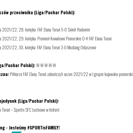
czów przeciwnika (Liga/Puchar Polski):
 2021/22, 28. kolejka: FAF Elana Toruń 5-0 Sokół Radomin
a
2021/22,
29
. kolejka
:
Promień Kowalewo Pomorskie 0-4 FAF Elana Toruń
 2021/22, 30. kolejka: FAF Elana Toruń 3-0 Mustang Ostaszewo
ga/Puchar Polski):
W
-
W
-
W
-
W
-
W
czna:
Piłkarze
FAF Elany Toruń zakończyli sezon 2021/22 w I grupie kujawsko-pomorskie
ojedynek (Liga/Puchar Polski):
 Toruń – Sportis SFC Łochowo w historii
ing - Jesteśmy #SPORTisFAMILY!