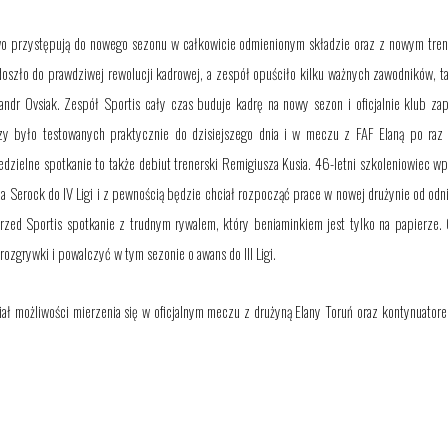
wo przystępują do nowego sezonu w całkowicie odmienionym składzie oraz z nowym tre
oszło do prawdziwej rewolucji kadrowej, a zespół opuściło kilku ważnych zawodników, t
ndr Ovsiak. Zespół Sportis cały czas buduje kadrę na nowy sezon i oficjalnie klub za
rzy było testowanych praktycznie do dzisiejszego dnia i w meczu z FAF Elaną po raz
edzielne spotkanie to także debiut trenerski Remigiusza Kusia. 46-letni szkoleniowiec 
 Serock do IV Ligi i z pewnością będzie chciał rozpocząć prace w nowej drużynie od odni
przed Sportis spotkanie z trudnym rywalem, który beniaminkiem jest tylko na papierze.
ozgrywki i powalczyć w tym sezonie o awans do III Ligi.
miał możliwości mierzenia się w oficjalnym meczu z drużyną Elany Toruń oraz kontynuatore