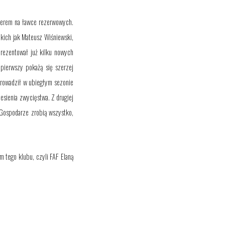
nerem na ławce rezerwowych.
akich jak Mateusz Wiśniewski,
prezentował już kilku nowych
 pierwszy pokażą się szerzej
wprowadził w ubiegłym sezonie
esienia zwycięstwa. Z drugiej
 Gospodarze zrobią wszystko,
m tego klubu, czyli FAF Elaną