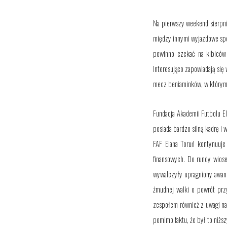
Na pierwszy weekend sierpni
między innymi wyjazdowe spo
powinno czekać na kibiców
Interesująco zapowiadają się
mecz beniaminków, w którym
Fundacja Akademii Futbolu El
posiada bardzo silną kadrę i
FAF Elana Toruń kontynuuje
finansowych. Do rundy wiose
wywalczyły upragniony awans
żmudnej walki o powrót prz
zespołem również z uwagi na
pomimo faktu, że był to niższ