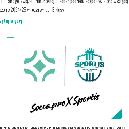
omorskiego Związku Piłki Nożnej dokonał podziału zespołów, które wystąpią
ezonie 2024/25 w rozgrywkach B klasy...
zytaj więcej
OCCA.PRO PARTNEREM SZKOLENIOWYM SPORTIS SOCIAL FOOTBALL