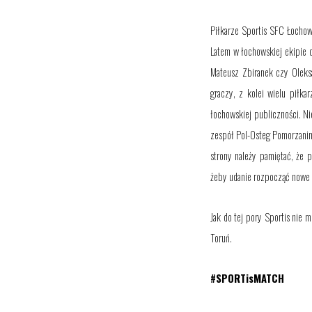
Piłkarze Sportis SFC Łocho
Latem w łochowskiej ekipie d
Mateusz Zbiranek czy Oleksa
graczy, z kolei wielu piłka
łochowskiej publiczności. Ni
zespół Pol-Osteg Pomorzanina
strony należy pamiętać, że 
żeby udanie rozpocząć nowe r
Jak do tej pory Sportis nie 
Toruń.
#SPORTisMATCH