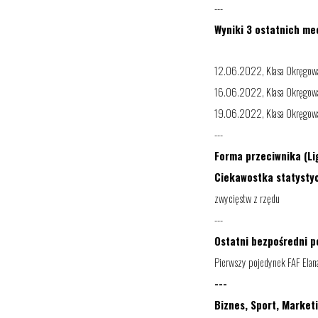
---
Wyniki 3 ostatnich me
12.06.2022, Klasa Okręgowa
16
.0
6
.2022,
Klasa Okręgow
19.06.2022, Klasa Okręgowa
---
Forma przeciwnika (Li
Ciekawostka statysty
zwycięstw z rzędu
---
Ostatni bezpośredni p
Pierwszy pojedynek FAF Elana
---
Biznes, Sport, Market