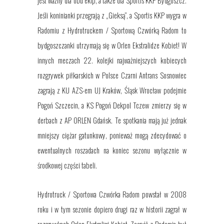
jest ważny dla obu ekip, a także dla Sportis KKP Bydgoszcz.
Jeśli koninianki przegrają z „Gieksą”, a Sportis KKP wygra w
Radomiu z Hydrotruckem / Sportową Czwórką Radom to
bydgoszczanki utrzymają się w Orlen Ekstralidze Kobiet! W
innych meczach 22. kolejki najważniejszych kobiecych
rozgrywek piłkarskich w Polsce Czarni Antrans Sosnowiec
zagrają z KU AZS-em UJ Kraków, Śląsk Wrocław podejmie
Pogoń Szczecin, a KS Pogoń Dekpol Tczew z
mierzy się
w
derbach z AP ORLEN Gdańsk. Te spotkania mają już jednak
mniejszy ciężar gatunkowy,
ponieważ
mogą zdecydować o
ewentualnych roszadach na koniec sezonu
wyłącznie
w
środkowej części tabeli.
Hydrotruck
/
Sportowa Czwórka Radom powstał w 2008
roku i w tym sezonie dopiero
drugi
raz w historii zagrał w