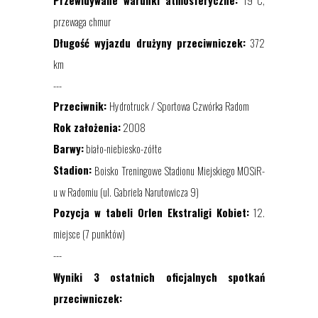
Przewidywane warunki atmosferyczne:
1
9
°
C,
przewaga chmur
Długość wyjazdu drużyny
przeciwniczek
:
372
km
---
Przeciwnik:
Hydrotruck / Sportowa Czwórka Radom
Rok założenia:
2008
Barwy:
biało-niebiesko-zółte
Stadion:
Boisko Treningowe Stadionu Miejskiego MOSiR-
u w Radomiu
(ul.
Gabriela Narutowicza 9)
Pozycja
w tabeli
Orlen Ekstraligi Kobiet
:
12.
miejsce (7 punktów)
---
Wyniki 3 ostatnich
oficjalnych spotkań
przeciwni
czek
: