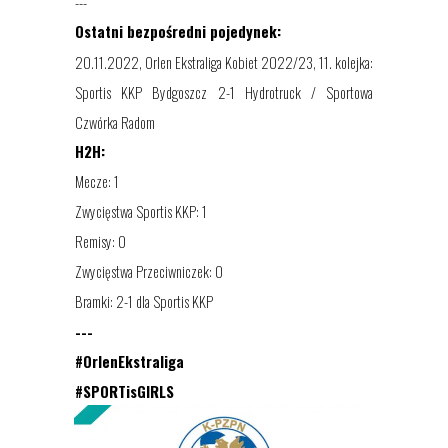
---
Ostatni bezpośredni pojedynek:
20
.
1
1
.2022,
Orlen
Ekstraliga Kobiet
202
2
/2
3
,
1
1
. kolejka
:
Sportis KKP Bydgoszcz 2-1 Hydrotruck / Sportowa
Czwórka Radom
H2H:
Mecze: 1
Zwycięstwa Sportis KKP: 1
Remisy: 0
Zwycięstwa Przeciwniczek: 0
Bramki: 2-1 dla Sportis KKP
---
#OrlenEkstraliga
#SPORTisGIRLS