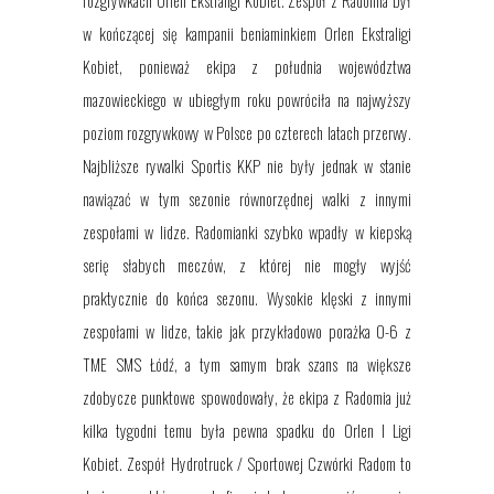
rozgrywkach Orlen Ekstraligi Kobiet. Zespół z Radomia był
w
kończącej się kampanii
beniaminkiem Orlen Ekstraligi
Kobiet, ponieważ ekipa
z
południa województwa
m
azowieckiego
w ubiegłym roku
powróciła na najwyższy
poziom rozgrywkowy w Polsce po czterech latach przerwy.
Najbliższe rywalki Sportis KKP
nie był
y jednak
w stanie
nawiązać
w tym sezonie
równorzędnej walki z innymi
zespołami
w lidze
. Radomianki szybko wpadły w kiepską
serię słabych meczów, z której nie mogły wyjść
praktycznie do końca sezonu. Wysokie klęski z innymi
zespołami w lidze,
takie jak przykładowo porażka 0-6 z
TME SMS Łódź,
a tym samym brak szans na większ
e
zdobycze
punktowe
spowodowały, że ekipa z Radomia już
kilka tygodni temu była pewna spadku do
Orlen
I Ligi
Kobiet. Zespół Hydrotruck / Sportowej Czwórki Radom to