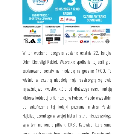
W ten weekend rozegrana zostanie ostatnia 22. kolejka
Orlen Ekstraligi Kobiet. Wszystkie spotkania tej serii gier
zaplanowane zostały na niedzielę na godzinę 17:00.
To
właśnie w ostatnią niedzielę maja
rozstrzygną się dwie
najważniejsze kwestie, które
od dłuższego czasu
nurtują
kibiców kobiecej piłki nożnej w Polsce. Przede wszystkim
po zakończeniu tej kolejki poznamy mistrza Polski.
Najbliżej czwartego w swojej historii tytułu mistrzowskiego
są
w tym momencie
piłkarki GKS-u Katowice, które same
mogą rozstrzygnąć losy swojego zespołu. Katowiczanki