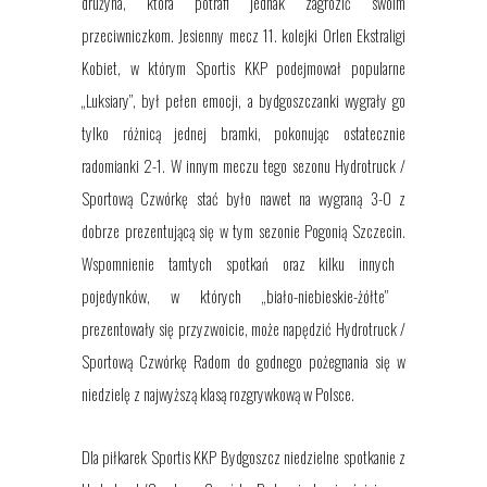
drużyna
, która potrafi jednak zagrozić swoim
przeciwniczkom
. Jesienny mecz 11. kolejki Orlen Ekstraligi
Kobiet, w którym Sportis KKP podejmował popularne
„Luksiary”, był pełen emocji, a bydgoszczanki wygrały go
tylko różnicą jednej bramki,
pokonując ostatecznie
radomianki
2-1.
W innym meczu tego sezonu Hydrotruck /
Sportową Czwórkę stać było nawet na wygraną 3-0 z
dobrze prezentującą się w tym sezonie Pogonią Szczecin.
Wspomnienie tamt
ych
spotka
ń
oraz kilku innych
pojedynków,
w których
„biało-niebieskie-żółte”
prezentował
y
się przyzwoicie, może napędzić Hydrotruck /
Sportową Czwórkę Radom do godnego pożegnania się w
niedzielę z najwyższą klasą rozgrywkową w Polsce.
D
la piłkarek Sportis KKP Bydgoszcz niedzielne spotkanie z