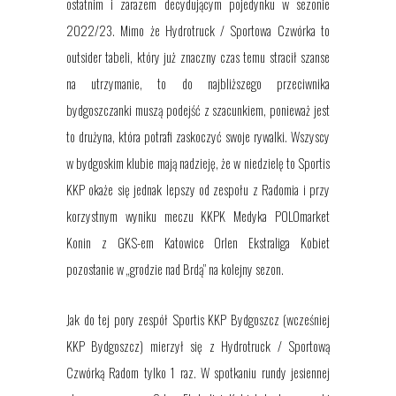
ostatnim i zarazem decydującym pojedynku w sezonie
2022/23. Mimo że Hydrotruck / Sportowa Czwórka to
outsider tabeli, który już znaczny czas temu stracił szanse
na utrzymanie, to do najbliższego przeciwnika
bydgoszczanki muszą podejść z szacunkiem, ponieważ jest
to drużyna, która potrafi zaskoczyć swoje rywalki. Wszyscy
w bydgoskim klubie mają nadzieję, że w niedzielę to Sportis
KKP okaże się jednak lepszy od zespołu z Radomia i przy
korzystnym wyniku meczu KKPK Medyka POLOmarket
Konin z GKS-em Katowice Orlen Ekstraliga Kobiet
pozostanie w „
grodzie nad Brdą”
na kolejny sezon.
Jak do tej pory zespół Sportis KKP Bydgoszcz (wcześniej
KKP Bydgoszcz) mierzył się z Hydrotruck / Sportową
Czwórką Radom tylko 1 raz. W spotkaniu rundy jesiennej