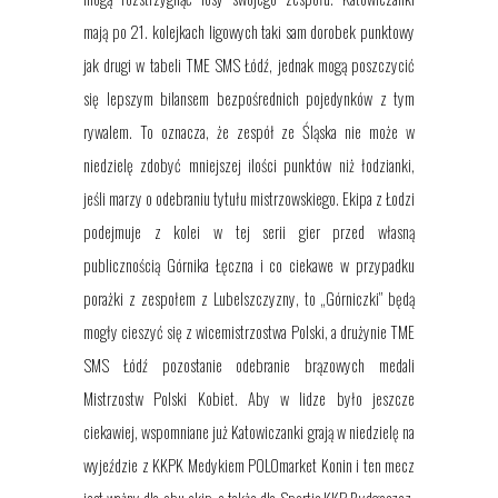
mają
po 21. kolejkach ligowych
taki sam dorobek punktowy
jak drugi
w
tabeli TME SMS Łódź,
jednak mogą poszczycić
się
lepszy
m
bilans
em
bezpośrednich pojedynków z tym
rywalem. To oznacza, że zespół ze Śląska nie może w
niedzielę zdobyć mniejszej ilości punktów niż łodzianki,
jeśli marzy o odebraniu tytułu mistrzowskiego.
Ekipa
z Łodzi
pode
jmuje
z kolei
w tej serii gier przed własną
publicznością Górnika Łęczna i co ciekawe w przypadku
porażki z zespołem z Lubelszczyzny, to „
Górniczki”
bę
dą
m
o
gł
y
cieszyć się z wicemistrzostwa Polski, a drużynie TME
SMS Łódź pozostanie odebranie brązowych medali
Mistrzostw Polski Kobiet.
Aby
w lidze
było jeszcze
ciekawiej, wspomniane już
Katowiczanki grają w niedzielę na
wyjeździe z KKPK Medykiem POLOmarket Konin i ten mecz