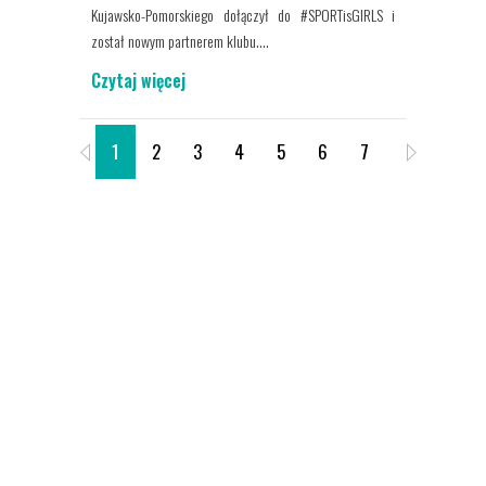
Kujawsko-Pomorskiego dołączył do #SPORTisGIRLS i
został nowym partnerem klubu....
Czytaj więcej
1
2
3
4
5
6
7
8
9
O SPORTIS SFC
Sportis Social Football Club to klub
piłkarski założony 2018 roku. Siedziba