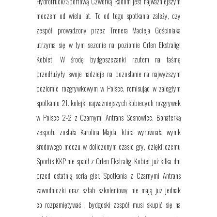
Hydrotruck/Sportową Czwórką Radom jest najważniejszym
meczem od wielu lat. To od tego spotkania zależy, czy
zespół prowadzony przez Trenera Macieja Gościniaka
utrzyma się w tym sezonie na poziomie Orlen Ekstraligi
Kobiet. W środę bydgoszczanki rzutem na taśmę
przedłużyły swoje nadzieje na pozostanie na najwyższym
poziomie rozgrywkowym w Polsce, remisując w zaległym
spotkaniu 21. kolejki najważniejszych kobiecych rozgrywek
w Polsce 2-2 z Czarnymi Antrans Sosnowiec. Bohaterką
zespołu została Karolina Majda, która wyrównała wynik
środowego meczu w doliczonym czasie gry, dzięki czemu
Sportis KKP nie spadł z Orlen Ekstraligi Kobiet już kilka dni
przed ostatnią serią gier. Spotkania z Czarnymi Antrans
zawodniczki oraz sztab szkoleniowy nie mają już jednak
co rozpamiętywać i bydgoski zespół musi skupić się na