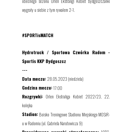
obecnego sezonu Orlen Ekstraligi Kobiet bydgoszczanki
wygrały u siebie z tym rywalem 2-1.
#SPORTisMATCH
Hydrotruck / Sportowa Czwórka Radom -
Sportis KKP Bydgoszcz
---
Data meczu:
28.05.2023 (niedziela)
Godzina meczu:
1
7
:00
Rozgrywki:
Orlen Ekstraliga Kobiet 2022/23, 22.
kolejka
Stadion:
Boisko Treningowe Stadionu Miejskiego MOSiR-
u w Radomiu
(ul.
Gabriela Narutowicza 9)