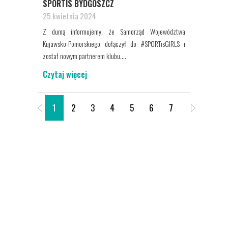
SPORTIS BYDGOSZCZ
25 kwietnia 2024
Z dumą informujemy, że Samorząd Województwa
Kujawsko-Pomorskiego dołączył do #SPORTisGIRLS i
został nowym partnerem klubu....
Czytaj więcej
1
2
3
4
5
6
7
8
9