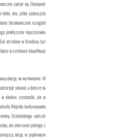
awicznie
zabrał się Oleksandr
a lekki, aby piłka zaskoczyła
ianie błyskawicznie rozegrali
ącego praktycznie naprzeciwko
 Gol strzelony w Brodnicy był
 także w czołówce klasyfikacji
rowną okazję na wyrównanie. W
kadziesiąt sekund, a dobrze na
 w okolice szesnastki, ale w
Roberta Wójcika kontynuowała
bramkę Dziwulskiego uderzał
oiska, ale uderzenie jednego z
oźniejszą akcję w piątkowym