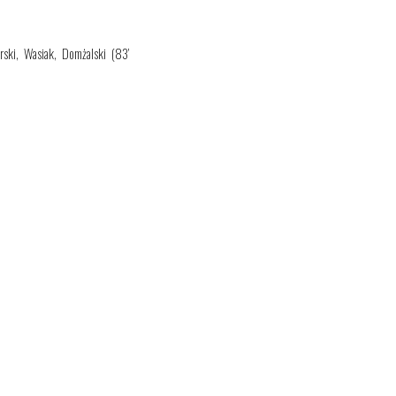
orski, Wasiak, Domżalski
(8
3
’