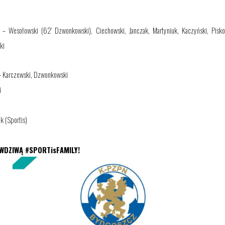
i – Wesołowski
(6
2
’ Dzwonkowski)
, Ciechowski, Janczak, Martyniuk, Kaczyński, Pisk
ki
– Karczewski, Dzwonkowski
i
ek (Sportis)
DZIWĄ #SPORTisFAMILY!