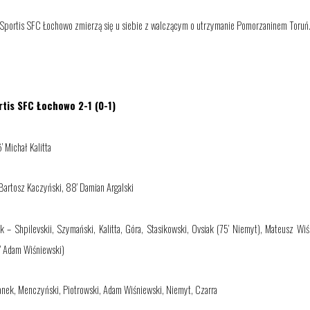
Sportis SFC Łochowo zmierzą się u siebie z
walczącym o utrzymanie Pomorzaninem Toruń
rtis SFC Łochowo
2
-
1
(
0
-1)
’ Michał Kalitta
Bartosz Kaczyński, 8
8
’ Damian Argalski
 – Shpilevskii, Szymański, Kalitta, Góra, Stasikowski, Ovsiak
(7
5
’ Niemyt)
, Mateusz Wiś
’ Adam Wiśniewski)
anek, Menczyński, Piotrowski, Adam Wiśniewski, Niemyt, Czarra