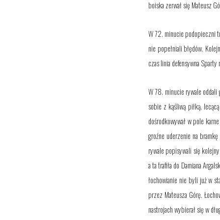
boiska zerwał się Mateusz Gó
W 72. minucie podopieczni tr
nie popełniali błędów. Kolej
czas linia defensywna Sparty
W 78. minucie
rywale oddali
sobie z kąśliwą piłką, lecąc
dośrodkowywał w pole karne ł
groźne uderzenie na bramkę 
rywale popisywali się kolejn
a ta trafiła do Damiana Arga
łochowianie nie byli już w s
przez Mateusza Górę. Łochow
nastrojach
wybierał się w dłu