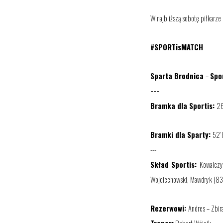
W
najbliższą sobotę
piłkarze 
#SPORTisMATCH
Sparta Brodnica
–
Spo
---
Bramk
a
dla Sportis:
26
Bramki dla
Sparty
:
52’ 
---
Skład Sportis:
Kowalczyk
Wojciechowski, Mawdryk
(8
3
Rezerwowi:
Andres – Zbir