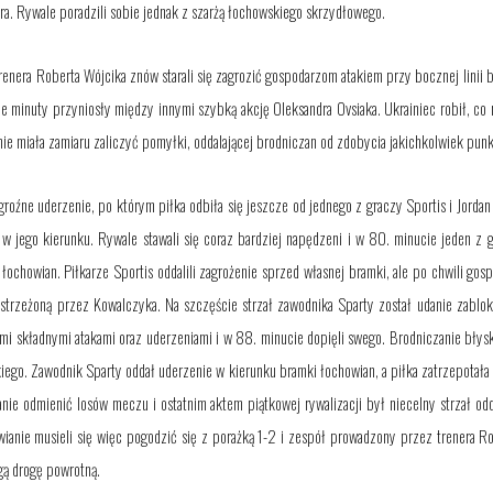
ra. Rywale poradzili sobie jednak z szarżą łochowskiego skrzydłowego.
enera Roberta Wójcika znów starali się zagrozić gospodarzom atakiem przy bocznej linii b
ne minuty przyniosły między innymi szybką akcję Oleksandra Ovsiaka. Ukrainiec robił, co 
 nie miała zamiaru zaliczyć pomyłki, oddalającej brodniczan od zdobycia jakichkolwiek pun
 groźne uderzenie, po którym piłka odbiła się jeszcze od jednego z graczy Sportis i Jorda
ą w jego kierunku. Rywale stawali się coraz bardziej napędzeni i w 80. minucie jeden z
ochowian. Piłkarze Sportis oddalili zagrożenie sprzed własnej bramki, ale po chwili gos
strzeżoną przez Kowalczyka. Na szczęście strzał zawodnika Sparty został udanie zablo
ymi składnymi atakami
oraz
uderzeniami i w 88. minucie dopięli swego. Brodniczanie błysk
lskiego. Zawodnik Sparty oddał uderzenie w kierunku bramki łochowian, a piłka zatrzepotał
tanie odmienić losów meczu i ostatnim aktem piątkowej rywalizacji był niecelny strzał o
ianie musieli się więc pogodzić się z porażką 1-2 i zespół prowadzony przez trenera R
gą drogę powrotną.