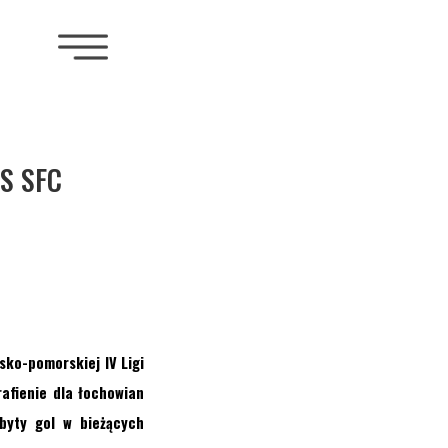
S SFC
sko-pomorskiej IV Ligi
rafienie dla łochowian
byty
gol w bieżących