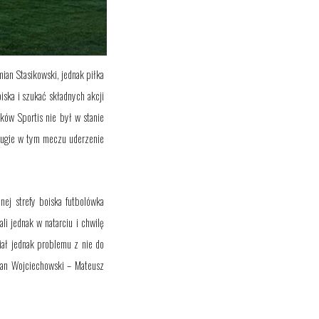
mian Stasikowski, jednak piłka
ska i szukać składnych akcji
ków Sportis nie był w stanie
drugie w tym meczu uderzenie
nej strefy boiska futbolówka
ali
jednak w natarciu i chwilę
iał jednak problemu z nie do
etan Wojciechowski – Mateusz