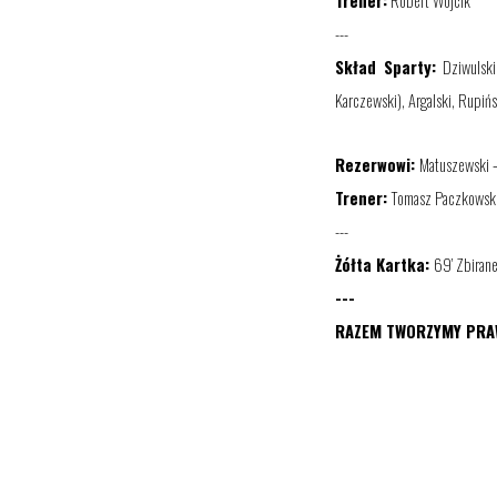
Trener:
Robert Wójcik
---
Skład
Sparty
:
Dziwulsk
Karczewski)
, Argalski, Rupińs
Rezerwowi:
Matuszewski 
Trener:
Tomasz Paczkowsk
---
Żółt
a
Kartk
a
:
69
’ Zbiran
---
RAZEM TWORZYMY PRAW