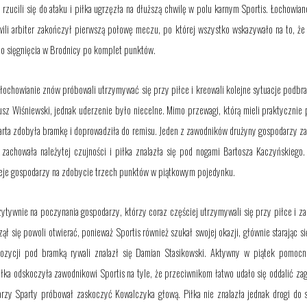
 rzucili się do ataku i piłka ugrzęzła na dłuższą chwilę w polu karnym Sportis. Łochowia
ili arbiter zakończył pierwszą połowę meczu, po której wszystko wskazywało na to, że
do
sięgnięcia w Brodnicy po komplet punktów
.
 łochowianie znów próbowali utrzymywać się przy piłce i kreowa
li
kolejne sytuacje podbr
usz Wiśniewski, jednak uderzenie było niecelne. Mimo przewagi, którą mieli praktycznie
rta zdobyła bramkę i doprowadziła do remisu. Jeden z zawodników drużyny gospodarzy zagr
e zachowała należytej czujności i piłka znalazła się pod nogami Bartosza Kaczyńskieg
eje gospodarzy na zdobycie trzech punktów w piątkowym pojedynku.
ywnie na poczynania gospodarzy, którzy coraz częściej utrzymywali się przy piłce i za
ł się powoli otwierać, ponieważ Sportis również szukał swojej okazji, głównie
starając 
ozycji pod bramką rywali znalazł się Damian Stasikowski. Aktywny w piątek pomoc
piłka odskoczyła zawodnikowi Sportis na tyle, że przeciwnikom
łatwo
udało
się
oddalić za
karzy Sparty próbował zaskoczyć Kowalczyka głową
. Piłka nie znalazła jednak drogi do 