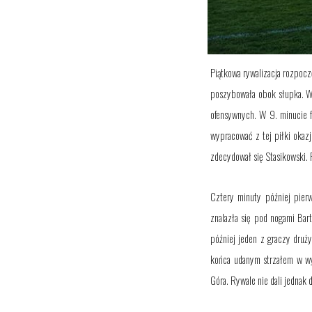
Piątkowa rywalizacja rozpoczę
poszybowała obok słupka. W 
ofensywnych. W 9. minucie f
wypracować z tej piłki okaz
zdecydował się Stasikowski. P
Cztery minuty później pierw
znalazła się pod nogami Bart
później jeden z graczy druż
końca udanym strzałem
w w
Góra. Rywale nie dali jednak 