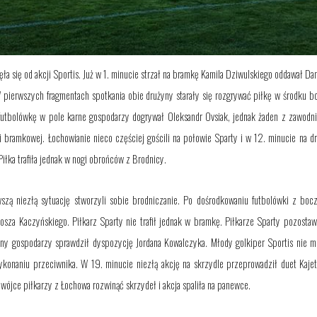
ła się od akcji Sportis. Już w 1. minucie strzał na bramkę Kamila Dziwulskiego oddawał Da
pierwszych fragmentach spotkania obie drużyny starały się rozgrywać piłkę w środku boi
utbolówkę w pole karne gospodarzy dogrywał Oleksandr Ovsiak, jednak żaden z zawodni
ji bramkowej. Łochowianie nieco częściej gościli na połowie Sparty i w 12. minucie na 
iłka trafiła jednak w nogi obrońców z Brodnicy.
szą niezłą sytuację stworzyli sobie brodniczanie. Po dośrodkowaniu futbolówki z bocz
osza Kaczyńskiego. Piłkarz Sparty nie trafił jednak w bramkę.
Piłkarze Sparty
pozosta
w
yny gospodarzy sprawdził dyspozycję Jordana Kowalczyka. Młody golkiper Sportis nie m
ykonaniu przeciwnika
. W 19. minucie niezłą akcję na skrzydle przeprowadził duet Kaj
dwójce piłkarzy z Łochowa rozwinąć skrzydeł i akcja spaliła na panewce.