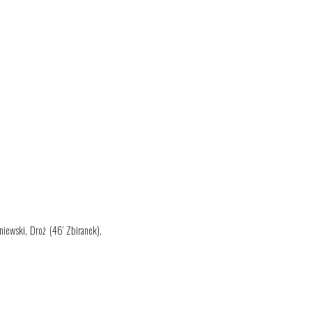
.
niewski, Droż
(46’ Zbiranek)
,