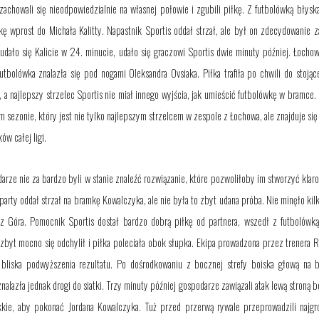
achowali się nieodpowiedzialnie na własnej połowie i zgubili piłkę. Z futbolówką
błysk
iłkę wprost
do
Michała Kalitty. Napastnik Sportis oddał strzał, ale był on zdecydowanie z
udało się Kalicie w 24. minucie, udało się
graczowi Sportis
dwie minuty później. Łochow
utbolówka znalazła się pod nogami Oleksandra Ovsiaka. Piłka trafiła po chwili do stoj
, a najlepszy strzelec Sportis
nie miał innego wyjścia, jak umieścić futbolówkę w bramce
.
tym sezonie, który jest nie tylko najlepszym strzelcem w zespole z Łochowa, ale znajduje się
w całej ligi.
darze nie
za
bardzo byli w stanie znaleźć rozwiązanie, które pozwoliłoby im stworzyć kla
arty oddał strzał na bramkę Kowalczyka, ale nie była to zbyt udana próba. Nie minęło kil
z Góra. Pomocnik Sportis dostał bardzo dobrą piłkę od partnera, wszedł z futbolówką
zbyt mocno się odchylił i piłka poleciała obok słupka. Ekipa prowadzona przez trenera 
 bliska podwyższenia rezultatu. Po dośrodkowaniu z bocznej strefy boiska głową na 
nalazła jednak drogi do siatki. Trzy minuty później gospodarze zawiązali atak lewą stroną b
kkie, aby pokonać Jordana Kowalczyka. Tuż przed przerwą rywale przeprowadzili najgr