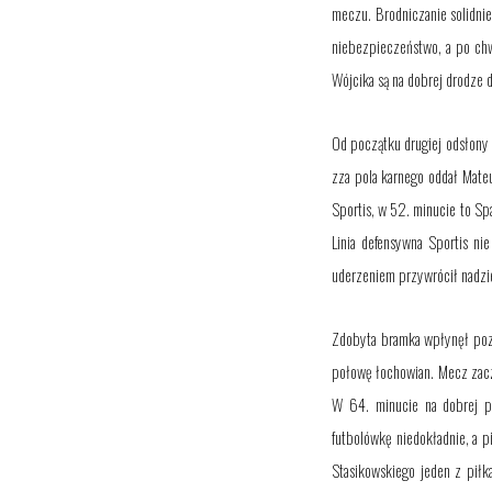
meczu. Brodniczanie solidnie
niebezpieczeństwo, a po chw
Wójcika są na dobrej drodze 
Od początku drugiej odsłony
zza pola karnego oddał Mate
Sportis
, w 52. minucie
to
Spa
Linia defensywna Sportis ni
uderzeniem przywrócił nadzi
Zdobyta bramka wpłynęł pozyt
połowę łochowian. Mecz zaczą
W 64. minucie na dobrej p
futbolówkę niedokładnie
, a 
Stasikowskiego
jeden z pił