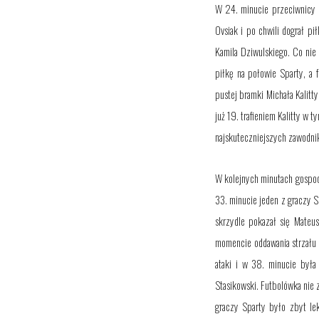
W 24. minucie
przeciwnicy
z
Ovsiak i po chwili dograł p
Kamila Dziwulskiego. Co nie 
piłkę na połowie Sparty, a f
pustej bramki Michała Kalitty
już 19. trafieniem Kalitty w 
najskuteczniejszych zawodnikó
W kolejnych minutach gospo
33. minucie jeden z graczy Sp
skrzydle pokazał się Mateus
momencie oddawania strzału 
ataki i w 38. minucie była
Stasikowski. Futbolówka nie z
graczy Sparty było zbyt le