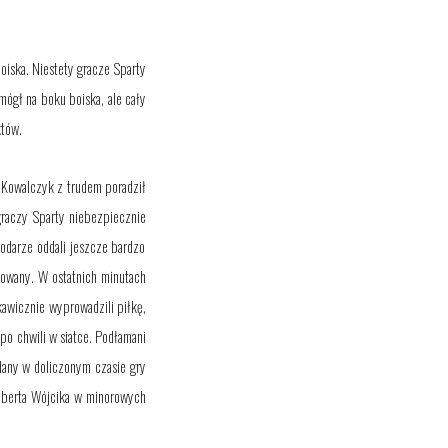
oiska. Niestety gracze Sparty
mógł na boku boiska, ale cały
któw.
n Kowalczyk z trudem poradził
 graczy Sparty
niebezpiecznie
podarze oddali jeszcze bardzo
kowany. W ostatnich minutach
awicznie wyprowadzili piłkę,
a
po chwili
w siatce. Podłamani
ddany w doliczonym czasie gry
oberta Wójcika
w minorowych